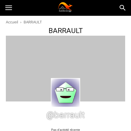
Australia-
Accueil
BARRAULT
BARRAULT
australie.com
@barrault
Pas d’activité récente