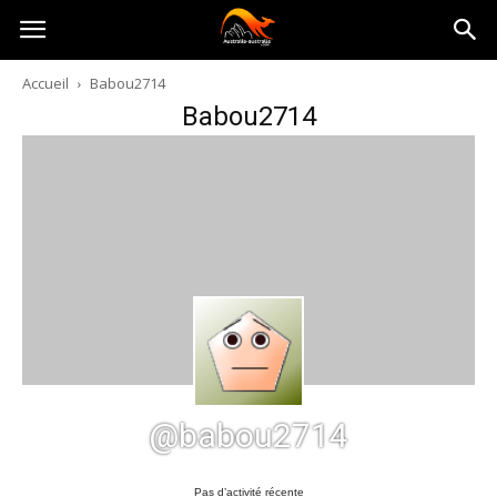
Australia-
Accueil
Babou2714
Babou2714
australie.com
@babou2714
Pas d’activité récente