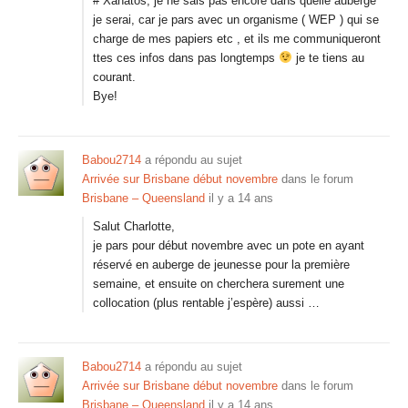
# Xanatos, je ne sais pas encore dans quelle auberge
je serai, car je pars avec un organisme ( WEP ) qui se
charge de mes papiers etc , et ils me communiqueront
ttes ces infos dans pas longtemps
je te tiens au
courant.
Bye!
Babou2714
a répondu au sujet
Arrivée sur Brisbane début novembre
dans le forum
Brisbane – Queensland
il y a 14 ans
Salut Charlotte,
je pars pour début novembre avec un pote en ayant
réservé en auberge de jeunesse pour la première
semaine, et ensuite on cherchera surement une
collocation (plus rentable j’espère) aussi …
Babou2714
a répondu au sujet
Arrivée sur Brisbane début novembre
dans le forum
Brisbane – Queensland
il y a 14 ans