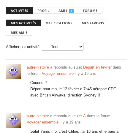
ACTIVITÉS
PROFIL
AMIS
FORUMS
0
MES ACTIVITÉS
MES CITATIONS
MES FAVORIS
MES AMIS
Afficher par activité:
autre-histoire
a répondu au sujet
Départ en février
dans
le forum
Voyager ensemble
il y a 19 ans
Coucou !!
Départ pour moi le 12 février à 7h45 aéroport CDG
avec British Airways, direction Sydney !!
autre-histoire
a répondu au sujet
A
dans le forum
Voyager ensemble
il y a 19 ans
Salut Yann, moi c’est Chloé, j’ai 18 ans et je pars à