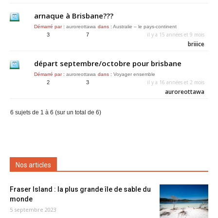
arnaque à Brisbane???
Démarré par :
auroreottawa
dans :
Australie – le pays-continent
il y a 15 années et 9 mois
3
7
briiice
départ septembre/octobre pour brisbane
Démarré par :
auroreottawa
dans :
Voyager ensemble
il y a 16 années et 2 mois
2
3
auroreottawa
6 sujets de 1 à 6 (sur un total de 6)
Nos articles
Fraser Island : la plus grande île de sable du
monde
5 septembre 2023