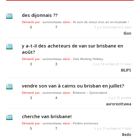
des dijonnais ??
Démarré par :
auroreottawa
dans :
Ils sont de retour d’un an en Australie !
il y a 14 années et 6 mois
5
7
Ilion
y a-t-il des acheteurs de van sur brisbane en
août?
Démarré par :
auroreottawa
dans :
Visa Working Holiday
il y a 14 années et 11 mois
3
3
BILIPS
vendre son van à cairns ou brisban en juillet?
Démarré par :
auroreottawa
dans :
Brisbane – Queensland
il y a 15 années
3
4
auroreottawa
cherche van brisbane!
Démarré par :
auroreottawa
dans :
Petites annonces
il y a 15 années et 9 mois
5
7
Bedo