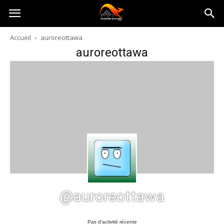
Australia-
Accueil
auroreottawa
auroreottawa
australie.com
@auroreottawa
Pas d’activité récente