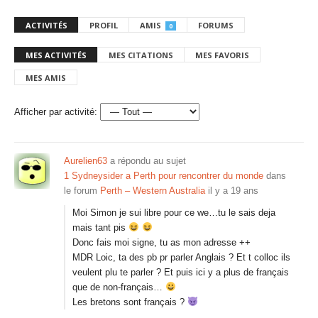
ACTIVITÉS
PROFIL
AMIS
FORUMS
0
MES ACTIVITÉS
MES CITATIONS
MES FAVORIS
MES AMIS
Afficher par activité:
Aurelien63
a répondu au sujet
1 Sydneysider a Perth pour rencontrer du monde
dans
le forum
Perth – Western Australia
il y a 19 ans
Moi Simon je sui libre pour ce we…tu le sais deja
mais tant pis
Donc fais moi signe, tu as mon adresse ++
MDR Loic, ta des pb pr parler Anglais ? Et t colloc ils
veulent plu te parler ? Et puis ici y a plus de français
que de non-français…
Les bretons sont français ?