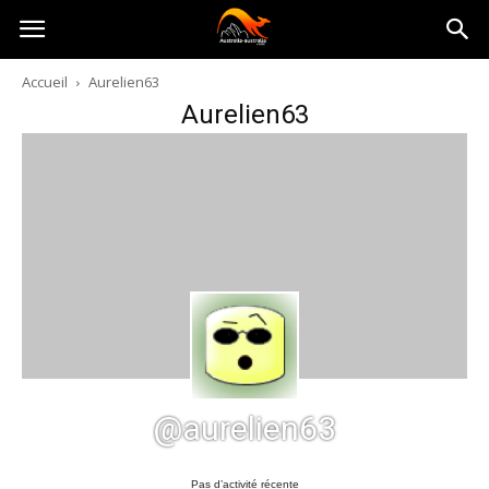
Australia-
Accueil
Aurelien63
Aurelien63
australie.com
@aurelien63
Pas d’activité récente