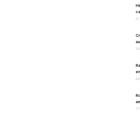
Hé
ca
21
Cr
au
16
Ra
en
24
Ro
am
17