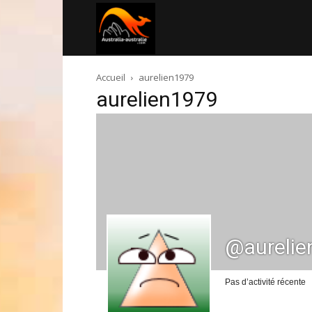
Australia-
Accueil
aurelien1979
australie.com
aurelien1979
@aurelie
Pas d’activité récente