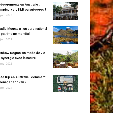
bergements en Australie :
mping, van, B&B ou auberges ?
 juin 2022
adle Mountain : un parc national
 patrimoine mondial
 juin 2022
inbow Region, un mode de vie
 synergie avec la nature
 mai 2022
ad trip en Australie : comment
énager son van ?
 mai 2022