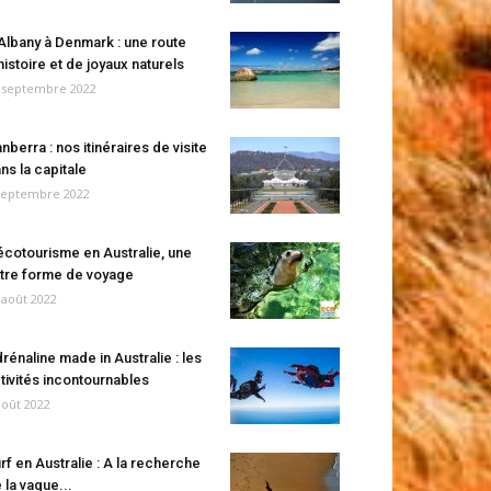
Albany à Denmark : une route
histoire et de joyaux naturels
 septembre 2022
nberra : nos itinéraires de visite
ns la capitale
septembre 2022
écotourisme en Australie, une
tre forme de voyage
 août 2022
rénaline made in Australie : les
tivités incontournables
août 2022
rf en Australie : A la recherche
 la vague...