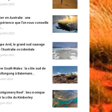
 juillet 2022
ier en Australie : une
périence que l’on vous conseille
...
 juillet 2022
pe Arid, le grand sud sauvage
 l’Australie occidentale
 juillet 2022
w South Wales : la côte sud de
llongong à Batemans...
juillet 2022
ntgomery Reef : lieu iconique
r la côte du Kimberley
 juin 2022