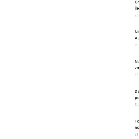
Gr
îl
26
Na
Au
19
Nu
vo
12
De
po
5 
To
no
21