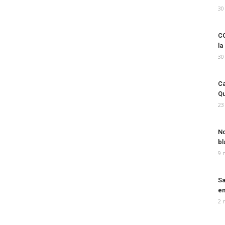
30
CO
la
30
Ca
Qu
23
No
bl
9 
Sa
em
2 