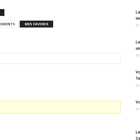
La
im
EMENTS
MES FAVORIS
12
Le
un
10
Vo
Te
25
Vo
19
Le
Ce