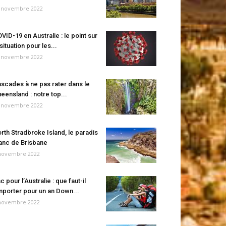
 novembre 2022
VID-19 en Australie : le point sur
 situation pour les...
 novembre 2022
scades à ne pas rater dans le
eensland : notre top...
 novembre 2022
rth Stradbroke Island, le paradis
anc de Brisbane
novembre 2022
c pour l’Australie : que faut-il
porter pour un an Down...
novembre 2022