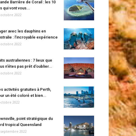
ande Barrière de Corail : les 10
es qui vont vous...
 octobre 2022
ger avec les dauphins en
stralie : l’incroyable expérience
 octobre 2022
its australiennes : 7 lieux que
us n’êtes pas prêt d’oublier...
 octobre 2022
s activités gratuites à Perth,
ur un été coloré et bien...
octobre 2022
wnsville, point stratégique du
rd tropical Queensland
 septembre 2022