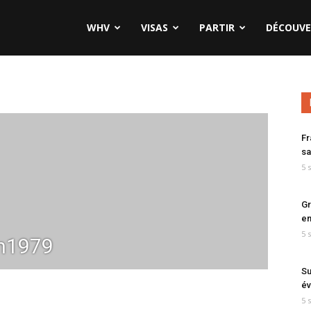
WHV
VISAS
PARTIR
DÉCOUVE
Fr
sa
5 
Gr
en
5 
n1979
Su
év
5 