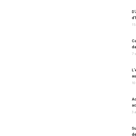
D’
d’
15
Ca
da
7 
L’
au
10
Ad
ac
3 
Su
de