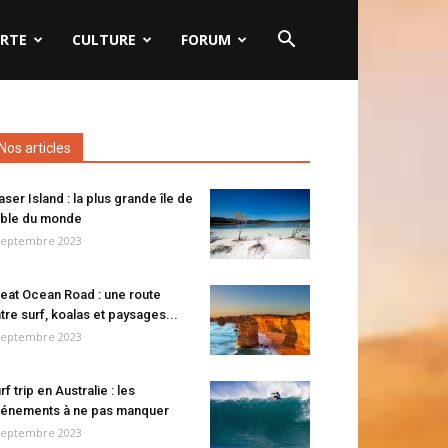
RTE
CULTURE
FORUM
Nos articles
aser Island : la plus grande île de
ble du monde
septembre 2023
eat Ocean Road : une route
tre surf, koalas et paysages...
septembre 2023
rf trip en Australie : les
énements à ne pas manquer
septembre 2023