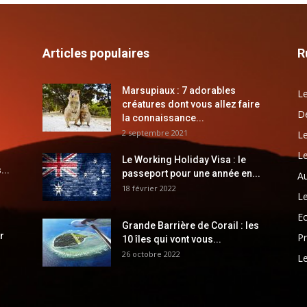
Articles populaires
R
Marsupiaux : 7 adorables
Le
créatures dont vous allez faire
Dé
la connaissance...
2 septembre 2021
Le
Le
Le Working Holiday Visa : le
...
passeport pour une année en...
Au
18 février 2022
Le
E
Grande Barrière de Corail : les
r
Pr
10 îles qui vont vous...
26 octobre 2022
Le