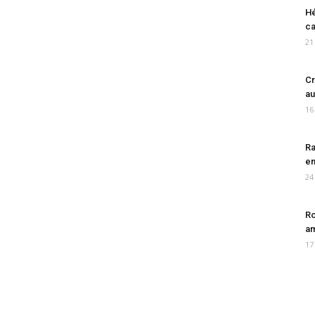
Hé
ca
21
Cr
au
16
Ra
en
24
Ro
am
17