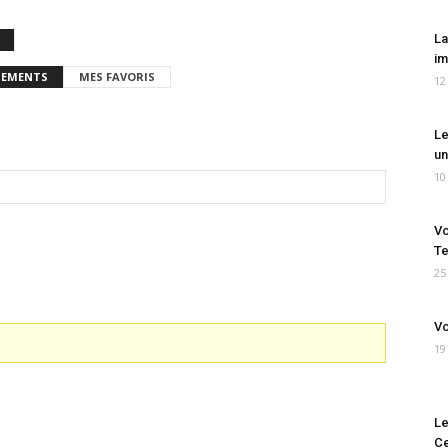
La
im
EMENTS
MES FAVORIS
12
Le
un
10
Vo
Te
25
Vo
19
Le
Ce