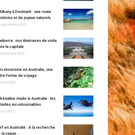
Albany à Denmark : une route
histoire et de joyaux naturels
 septembre 2022
nberra : nos itinéraires de visite
ns la capitale
septembre 2022
écotourisme en Australie, une
tre forme de voyage
 août 2022
rénaline made in Australie : les
tivités incontournables
août 2022
rf en Australie : A la recherche
 la vague...