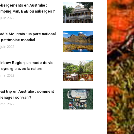
bergements en Australie :
mping, van, B&B ou auberges ?
 juin 2022
adle Mountain : un parc national
 patrimoine mondial
 juin 2022
inbow Region, un mode de vie
 synergie avec la nature
 mai 2022
ad trip en Australie : comment
énager son van ?
 mai 2022