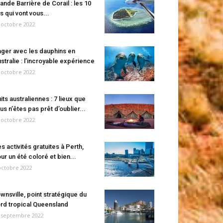
ande Barrière de Corail : les 10
es qui vont vous...
 octobre 2022
ger avec les dauphins en
stralie : l’incroyable expérience
 octobre 2022
its australiennes : 7 lieux que
us n’êtes pas prêt d’oublier...
 octobre 2022
s activités gratuites à Perth,
ur un été coloré et bien...
octobre 2022
wnsville, point stratégique du
rd tropical Queensland
 septembre 2022