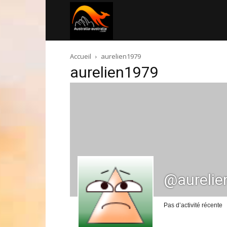
Australia-
Accueil
aurelien1979
australie.com
aurelien1979
@aurelie
Pas d’activité récente