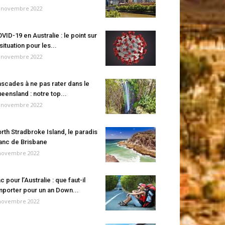
 novembre 2022
VID-19 en Australie : le point sur
 situation pour les...
 novembre 2022
scades à ne pas rater dans le
eensland : notre top...
 novembre 2022
rth Stradbroke Island, le paradis
anc de Brisbane
novembre 2022
c pour l’Australie : que faut-il
porter pour un an Down...
novembre 2022