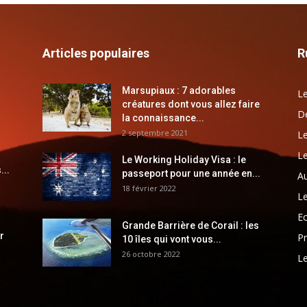
Articles populaires
R
Marsupiaux : 7 adorables
Le
créatures dont vous allez faire
Dé
la connaissance...
2 septembre 2021
Le
Le
Le Working Holiday Visa : le
...
passeport pour une année en...
Au
18 février 2022
Le
E
Grande Barrière de Corail : les
r
Pr
10 îles qui vont vous...
26 octobre 2022
Le