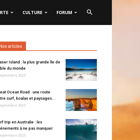
RTE
CULTURE
FORUM
Nos articles
aser Island : la plus grande île de
ble du monde
septembre 2023
eat Ocean Road : une route
tre surf, koalas et paysages...
septembre 2023
rf trip en Australie : les
énements à ne pas manquer
septembre 2023