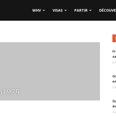
WHV
VISAS
PARTIR
DÉCOUVE
Fr
sa
5 
Gr
en
5 
n1979
Su
év
5 