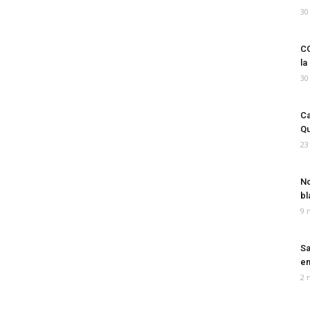
30
CO
la
30
Ca
Qu
23
No
bl
9 
Sa
em
2 