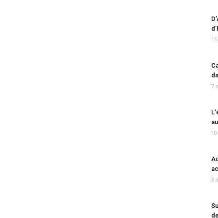
D’
d’
15
Ca
da
7 
L’
au
10
Ad
ac
3 
Su
de