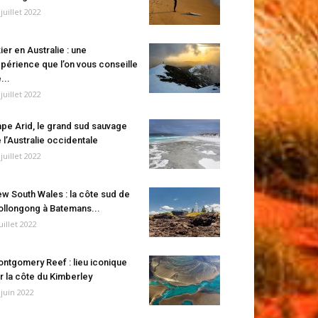
 juillet 2022
ier en Australie : une
périence que l’on vous conseille
...
 juillet 2022
pe Arid, le grand sud sauvage
 l’Australie occidentale
 juillet 2022
w South Wales : la côte sud de
llongong à Batemans...
juillet 2022
ntgomery Reef : lieu iconique
r la côte du Kimberley
 juin 2022