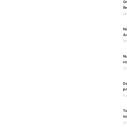
Gr
îl
26
Na
Au
19
Nu
vo
12
De
po
5 
To
no
21