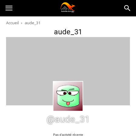
Australia-
Accueil
aude_31
aude_31
australie.com
@aude_31
Pas d’activité récente