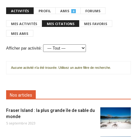
ACTIVITÉS
PROFIL
AMIS
FORUMS
0
MES ACTIVITÉS
MES CITATIONS
MES FAVORIS
MES AMIS
Afficher par activité:
Aucune activité n'a été trouvée. Utilisez un autre filtre de recherche.
Nos articles
Fraser Island : la plus grande île de sable du
monde
5 septembre 2023