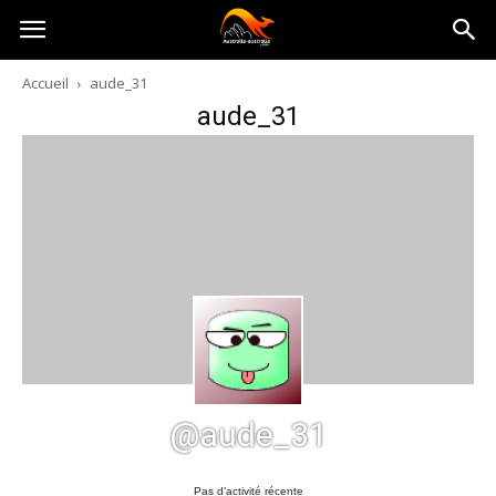
Australia-
Accueil
aude_31
aude_31
australie.com
@aude_31
Pas d’activité récente