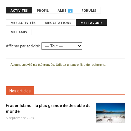
ACTIVITÉS
PROFIL
AMIS
FORUMS
0
MES ACTIVITÉS
MES CITATIONS
MES FAVORIS
MES AMIS
Afficher par activité:
Aucune activité n'a été trouvée. Utilisez un autre filtre de recherche.
Nos articles
Fraser Island : la plus grande île de sable du
monde
5 septembre 2023