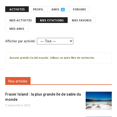
ACTIVITÉS
PROFIL
AMIS
FORUMS
0
MES ACTIVITÉS
MES CITATIONS
MES FAVORIS
MES AMIS
Afficher par activité:
Aucune activité n'a été trouvée. Utilisez un autre filtre de recherche.
Nos articles
Fraser Island : la plus grande île de sable du
monde
5 septembre 2023