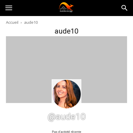
Australia-
Accueil
aude10
aude10
australie.com
@aude10
Pas d’activité récente