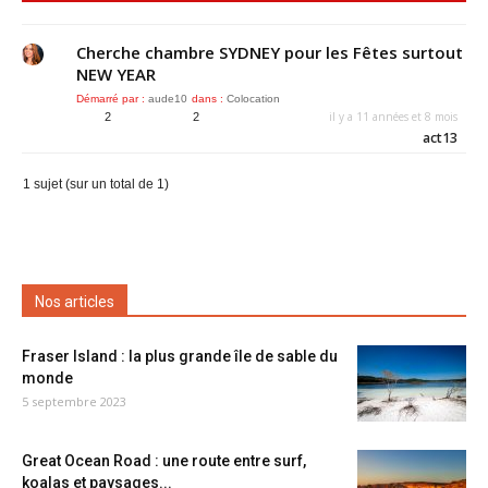
Cherche chambre SYDNEY pour les Fêtes surtout
NEW YEAR
Démarré par :
aude10
dans :
Colocation
il y a 11 années et 8 mois
2
2
act13
1 sujet (sur un total de 1)
Nos articles
Fraser Island : la plus grande île de sable du
monde
5 septembre 2023
Great Ocean Road : une route entre surf,
koalas et paysages...