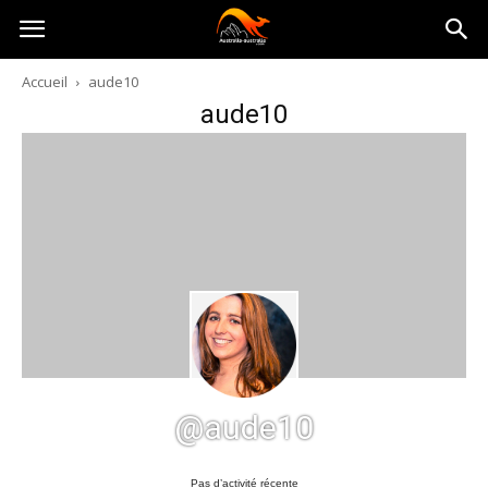
Australia-
Accueil
aude10
aude10
australie.com
@aude10
Pas d’activité récente