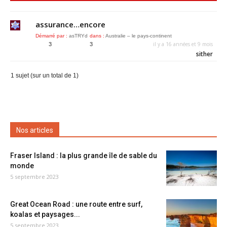
assurance…encore
Démarré par :
asTRYd
dans :
Australie – le pays-continent
il y a 16 années et 9 mois
3
3
sither
1 sujet (sur un total de 1)
Nos articles
Fraser Island : la plus grande île de sable du
monde
5 septembre 2023
Great Ocean Road : une route entre surf,
koalas et paysages...
5 septembre 2023