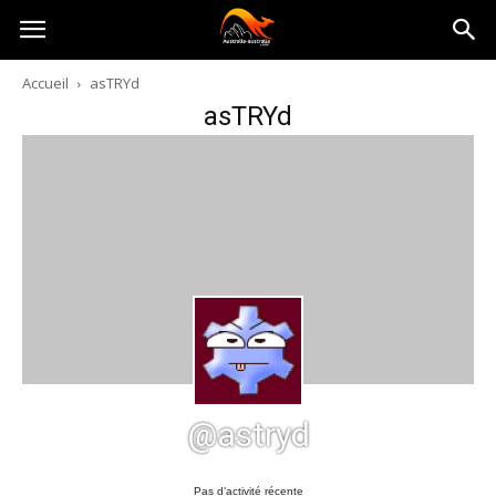
Australia-
Accueil
asTRYd
asTRYd
australie.com
@astryd
Pas d’activité récente