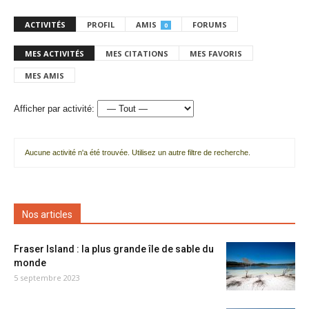
ACTIVITÉS
PROFIL
AMIS
FORUMS
0
MES ACTIVITÉS
MES CITATIONS
MES FAVORIS
MES AMIS
Afficher par activité:
Aucune activité n'a été trouvée. Utilisez un autre filtre de recherche.
Nos articles
Fraser Island : la plus grande île de sable du
monde
5 septembre 2023