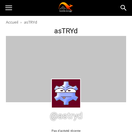
Australia-
Accueil
asTRYd
asTRYd
australie.com
@astryd
Pas d’activité récente