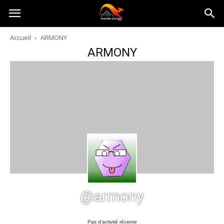
Australia-
Accueil
ARMONY
ARMONY
australie.com
@armony
Pas d’activité récente