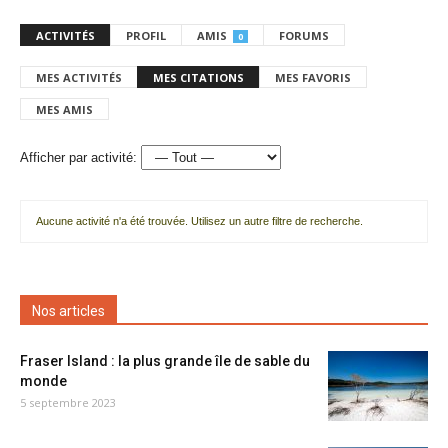
ACTIVITÉS
PROFIL
AMIS
FORUMS
0
MES ACTIVITÉS
MES CITATIONS
MES FAVORIS
MES AMIS
Afficher par activité:
Aucune activité n'a été trouvée. Utilisez un autre filtre de recherche.
Nos articles
Fraser Island : la plus grande île de sable du
monde
5 septembre 2023