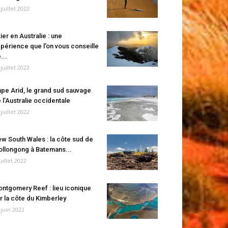
 juillet 2022
ier en Australie : une
périence que l’on vous conseille
...
 juillet 2022
pe Arid, le grand sud sauvage
 l’Australie occidentale
 juillet 2022
w South Wales : la côte sud de
llongong à Batemans...
juillet 2022
ntgomery Reef : lieu iconique
r la côte du Kimberley
 juin 2022