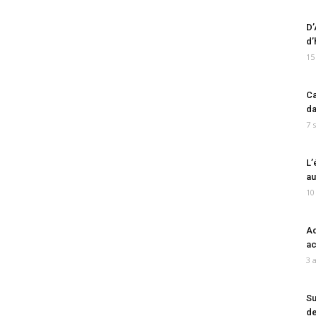
D’
d’
15
Ca
da
7 
L’
au
10
Ad
ac
3 
Su
de