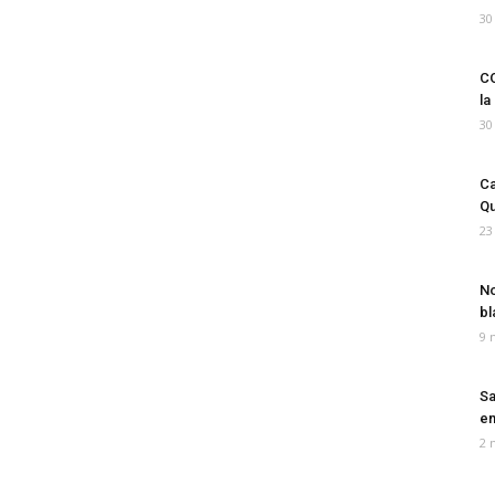
30
CO
la
30
Ca
Qu
23
No
bl
9 
Sa
em
2 