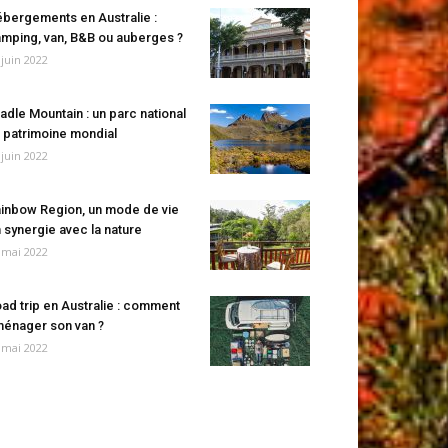
bergements en Australie :
mping, van, B&B ou auberges ?
 juin 2022
adle Mountain : un parc national
 patrimoine mondial
 juin 2022
inbow Region, un mode de vie
 synergie avec la nature
 mai 2022
ad trip en Australie : comment
énager son van ?
 mai 2022