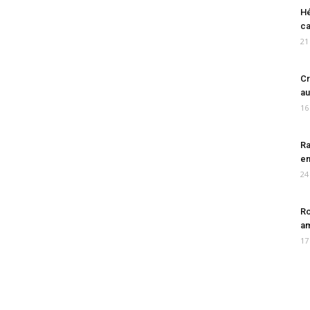
Hé
ca
21
Cr
au
16
Ra
en
24
Ro
am
17