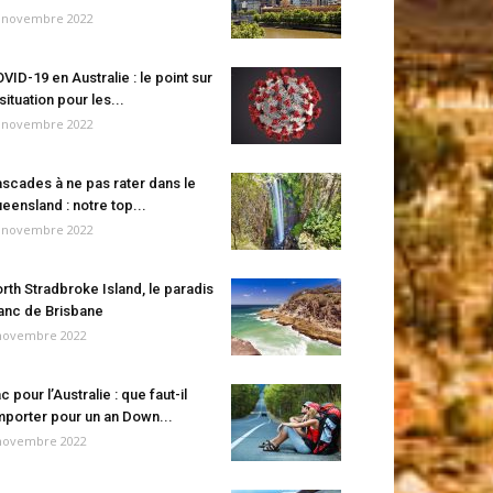
 novembre 2022
VID-19 en Australie : le point sur
 situation pour les...
 novembre 2022
scades à ne pas rater dans le
eensland : notre top...
 novembre 2022
rth Stradbroke Island, le paradis
anc de Brisbane
novembre 2022
c pour l’Australie : que faut-il
porter pour un an Down...
novembre 2022