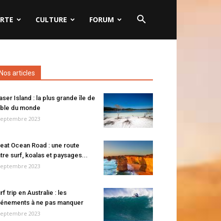
RTE
CULTURE
FORUM
Nos articles
aser Island : la plus grande île de
ble du monde
septembre 2023
eat Ocean Road : une route
tre surf, koalas et paysages...
septembre 2023
rf trip en Australie : les
énements à ne pas manquer
septembre 2023