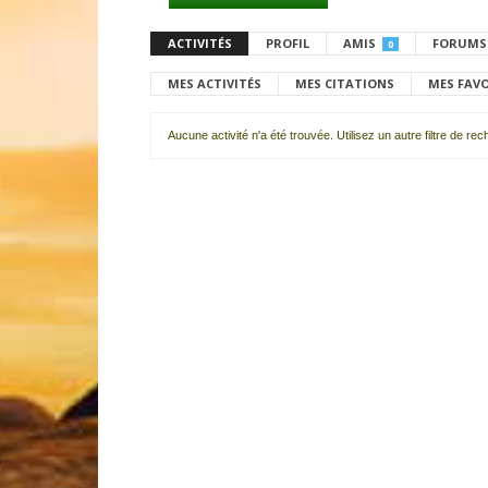
ACTIVITÉS
PROFIL
AMIS
FORUMS
0
MES ACTIVITÉS
MES CITATIONS
MES FAV
Aucune activité n'a été trouvée. Utilisez un autre filtre de re