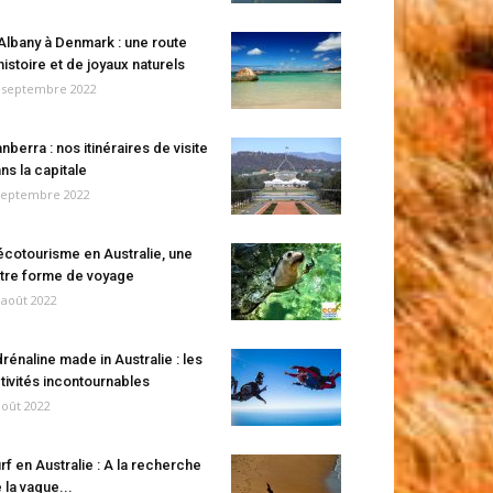
Albany à Denmark : une route
histoire et de joyaux naturels
 septembre 2022
nberra : nos itinéraires de visite
ns la capitale
septembre 2022
écotourisme en Australie, une
tre forme de voyage
 août 2022
rénaline made in Australie : les
tivités incontournables
août 2022
rf en Australie : A la recherche
 la vague...