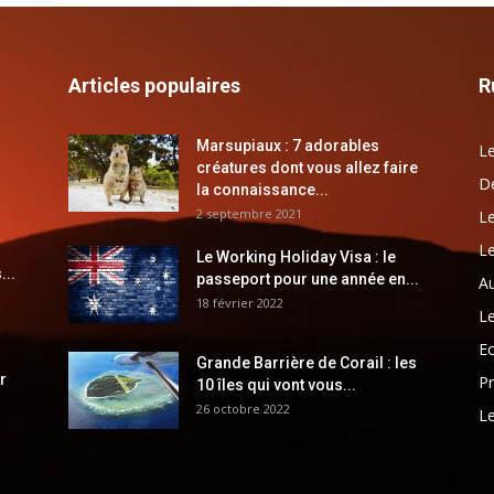
Articles populaires
R
Marsupiaux : 7 adorables
Le
créatures dont vous allez faire
Dé
la connaissance...
2 septembre 2021
Le
Le
Le Working Holiday Visa : le
...
passeport pour une année en...
Au
18 février 2022
Le
E
Grande Barrière de Corail : les
r
Pr
10 îles qui vont vous...
26 octobre 2022
Le