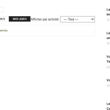
La
im
ORIS
MES AMIS
Afficher par activité:
12
cherche.
Le
un
10
Vo
Te
25
Vo
19
Le
Ce