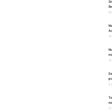
Gr
îl
26
Na
Au
19
Nu
vo
12
De
po
5 
To
no
21