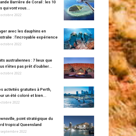
ande Barrière de Corail : les 10
es qui vont vous...
 octobre 2022
ger avec les dauphins en
stralie : l’incroyable expérience
 octobre 2022
its australiennes : 7 lieux que
us n’êtes pas prêt d’oublier...
 octobre 2022
s activités gratuites à Perth,
ur un été coloré et bien...
octobre 2022
wnsville, point stratégique du
rd tropical Queensland
 septembre 2022