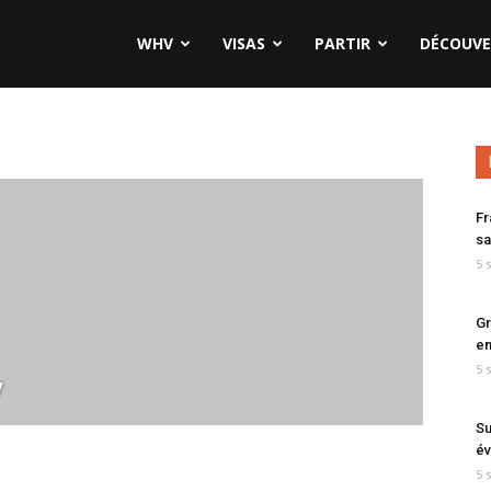
WHV
VISAS
PARTIR
DÉCOUVE
Fr
sa
5 
Gr
en
5 
y
Su
év
5 