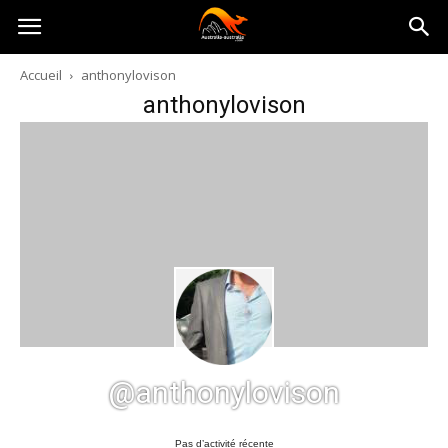
Australia-
Accueil
anthonylovison
anthonylovison
australie.com
@anthonylovison
Pas d’activité récente