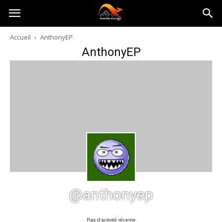
Australia-
Accueil
AnthonyEP
AnthonyEP
australie.com
@anthonyep
Pas d’activité récente