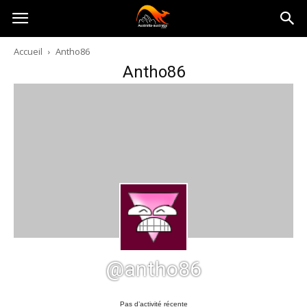
Australia-
Accueil
Antho86
Antho86
australie.com
@antho86
Pas d’activité récente