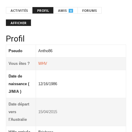
ACTIVITÉS
PROFIL
AMIS
FORUMS
0
AFFICHER
Profil
Pseudo
Antho86
Vous êtes ?
WHV
Date de
naissance (
12/16/1986
J/M/A )
Date départ
vers
15/04/2015
l'Australie