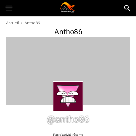
Australia-
Accueil
Antho86
Antho86
australie.com
@antho86
Pas d’activité récente