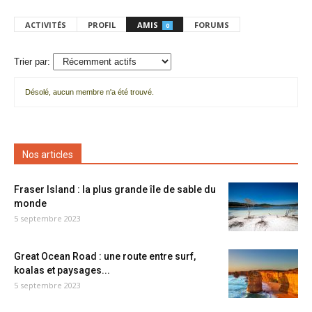
ACTIVITÉS
PROFIL
AMIS
FORUMS
0
Trier par:
Désolé, aucun membre n'a été trouvé.
Mes
amis
Nos articles
Fraser Island : la plus grande île de sable du
monde
5 septembre 2023
Great Ocean Road : une route entre surf,
koalas et paysages...
5 septembre 2023