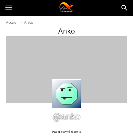
Australia-
Accueil
Anko
Anko
australie.com
@anko
Pas d’activité récente