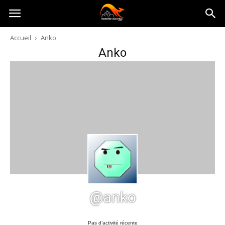
Australia-
Accueil
Anko
Anko
australie.com
@anko
Pas d’activité récente