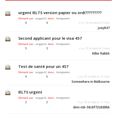
urgent IELTS version papier ou ordi?????????
Démarré par :
anggie11
dans :
Immigration
il y a 18 années et 8 mois
4
4
joey847
Second applicant pour le visa 457
Démarré par :
anggie11
dans :
Immigration
il y a 18 années et 9 mois
3
3
Killer Rabbit
Test de santé pour un 457
Démarré par :
anggie11
dans :
Immigration
il y a 18 années et 10 mois
4
5
Somewhere in Melbourne
IELTS urgent
Démarré par :
anggie11
dans :
Immigration
il y a 18 années et 11 mois
2
2
dimi-mb-58c8f7328d8bb