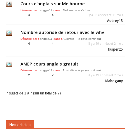
Cours d’anglais sur Melbourne
Démarré par :
anggie11
dans :
Melbourne – Victoria
il y a 18 années et 11 mois
4
4
Audrey13
Nombre autorisé de retour avec le whv
Démarré par :
anggie11
dans :
Australie – le pays-continent
il y a 19 années et 2 mois
4
4
kuiper25
AMEP cours anglais gratuit
Démarré par :
anggie11
dans :
Australie – le pays-continent
il y a 19 années et 2 mois
2
2
Mahogany
7 sujets de 1 à 7 (sur un total de 7)
Nos articles