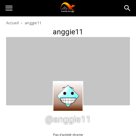
Australia-
Accueil
anggie11
anggie11
australie.com
@anggie11
Pas d’activité récente