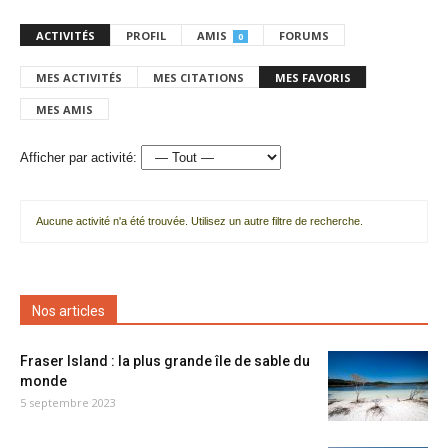
ACTIVITÉS
PROFIL
AMIS
FORUMS
0
MES ACTIVITÉS
MES CITATIONS
MES FAVORIS
MES AMIS
Afficher par activité:
Aucune activité n'a été trouvée. Utilisez un autre filtre de recherche.
Nos articles
Fraser Island : la plus grande île de sable du
monde
5 septembre 2023