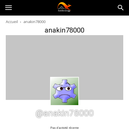
Australia-
Accueil
anakin78000
anakin78000
australie.com
@anakin78000
Pas d’activité récente