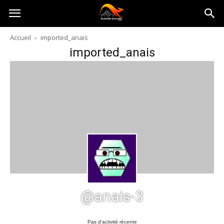
Australia-
Accueil
imported_anais
imported_anais
australie.com
@anais-3
Pas d’activité récente