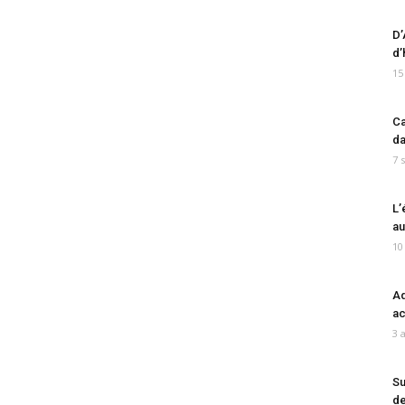
D’
d’
15
Ca
da
7 
L’
au
10
Ad
ac
3 
Su
de