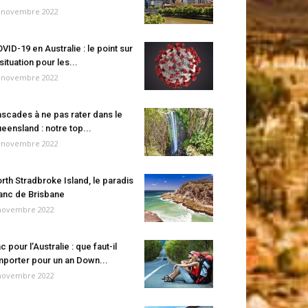
 novembre 2022
VID-19 en Australie : le point sur
 situation pour les...
 novembre 2022
scades à ne pas rater dans le
eensland : notre top...
 novembre 2022
rth Stradbroke Island, le paradis
anc de Brisbane
novembre 2022
c pour l’Australie : que faut-il
porter pour un an Down...
novembre 2022