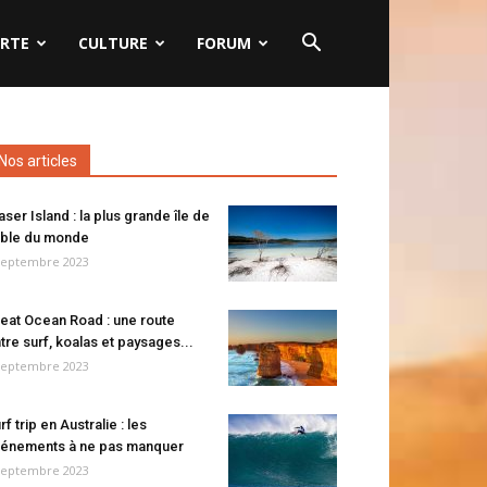
RTE
CULTURE
FORUM
Nos articles
aser Island : la plus grande île de
ble du monde
septembre 2023
eat Ocean Road : une route
tre surf, koalas et paysages...
septembre 2023
rf trip en Australie : les
énements à ne pas manquer
septembre 2023