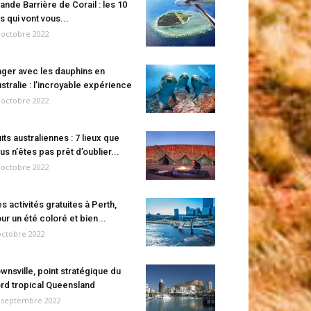
ande Barrière de Corail : les 10
es qui vont vous...
 octobre 2022
ger avec les dauphins en
stralie : l’incroyable expérience
 octobre 2022
its australiennes : 7 lieux que
us n’êtes pas prêt d’oublier...
 octobre 2022
s activités gratuites à Perth,
ur un été coloré et bien...
octobre 2022
wnsville, point stratégique du
rd tropical Queensland
 septembre 2022