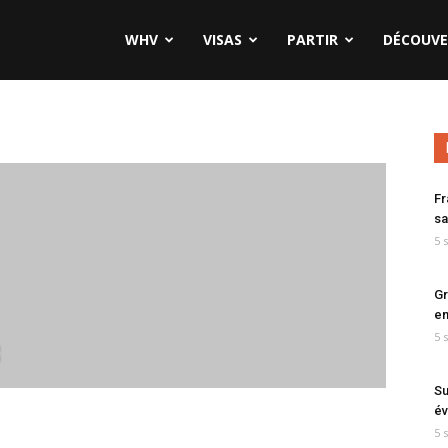
WHV
VISAS
PARTIR
DÉCOUVE
Fr
sa
5 
Gr
en
5 
3
Su
év
5 