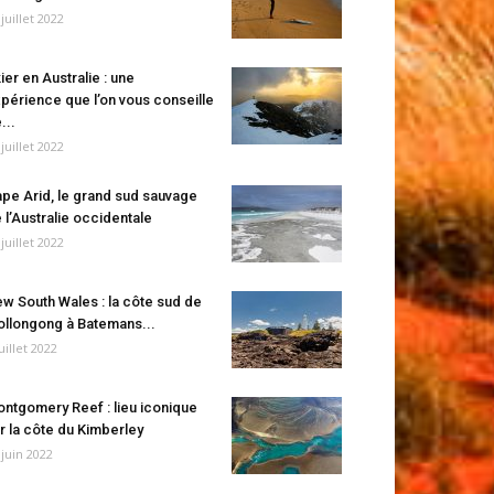
 juillet 2022
ier en Australie : une
périence que l’on vous conseille
...
 juillet 2022
pe Arid, le grand sud sauvage
 l’Australie occidentale
 juillet 2022
w South Wales : la côte sud de
llongong à Batemans...
juillet 2022
ntgomery Reef : lieu iconique
r la côte du Kimberley
 juin 2022