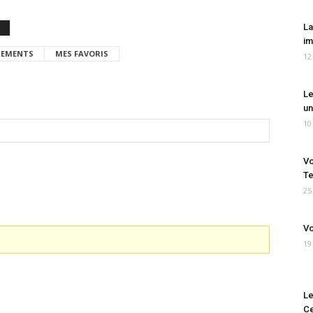
La
im
EMENTS
MES FAVORIS
12
Le
un
10
Vo
Te
25
Vo
19
Le
Ce