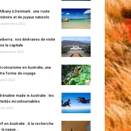
Albany à Denmark : une route
histoire et de joyaux naturels
 septembre 2022
nberra : nos itinéraires de visite
ns la capitale
septembre 2022
écotourisme en Australie, une
tre forme de voyage
 août 2022
rénaline made in Australie : les
tivités incontournables
août 2022
rf en Australie : A la recherche
 la vague...