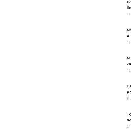
Gr
îl
26
Na
Au
19
Nu
vo
12
De
po
5 
To
no
21