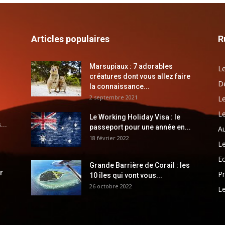
Articles populaires
R
Marsupiaux : 7 adorables
Le
créatures dont vous allez faire
Dé
la connaissance...
2 septembre 2021
Le
Le
Le Working Holiday Visa : le
...
passeport pour une année en...
Au
18 février 2022
Le
E
Grande Barrière de Corail : les
r
Pr
10 îles qui vont vous...
26 octobre 2022
Le