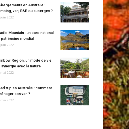
bergements en Australie :
mping, van, B&B ou auberges ?
 juin 2022
adle Mountain : un parc national
 patrimoine mondial
 juin 2022
inbow Region, un mode de vie
 synergie avec la nature
 mai 2022
ad trip en Australie : comment
énager son van ?
 mai 2022