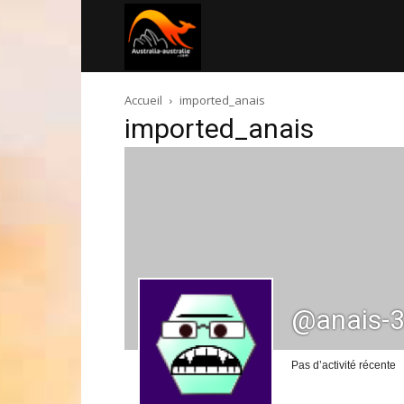
Australia-
Accueil
imported_anais
australie.com
imported_anais
@anais-
Pas d’activité récente