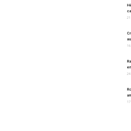
Hé
ca
21
Cr
au
16
Ra
en
24
Ro
am
17