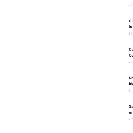
30
CO
la
30
Ca
Qu
23
No
bl
9 
Sa
em
2 