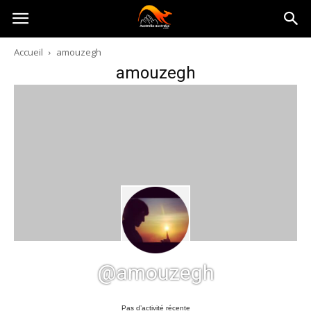
Australia-
Accueil
amouzegh
amouzegh
australie.com
@amouzegh
Pas d’activité récente