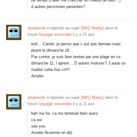
(le temps d aller me chercher un maillot de bain…)
d autres personnes partantes?
amelievdv
a répondu au sujet
[BBQ Manly]
dans le
forum
Voyager ensemble
il y a 21 ans
euh… Carole, je pense que c est pas demain mais
plutot le dimanche 18…
Par contre, je suis bien tentee par une plage en ce
dimanche 11, l aprem… D autres motives? J aurai un
maillot cette fois ci!!!!
Amelie
amelievdv
a répondu au sujet
[BBQ Manly]
dans le
forum
Voyager ensemble
il y a 21 ans
bah ma foi, ca me tenterait bien aussi
ca oui
see you
Amelie 9comme on dit)