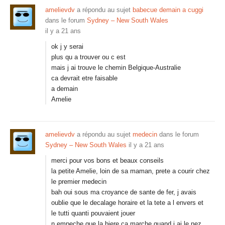
amelievdv
a répondu au sujet
babecue demain a cuggi
dans le forum
Sydney – New South Wales
il y a 21 ans
ok j y serai
plus qu a trouver ou c est
mais j ai trouve le chemin Belgique-Australie
ca devrait etre faisable
a demain
Amelie
amelievdv
a répondu au sujet
medecin
dans le forum
Sydney – New South Wales
il y a 21 ans
merci pour vos bons et beaux conseils
la petite Amelie, loin de sa maman, prete a courir chez
le premier medecin
bah oui sous ma croyance de sante de fer, j avais
oublie que le decalage horaire et la tete a l envers et
le tutti quanti pouvaient jouer
n empeche que la biere ca marche quand j ai le nez