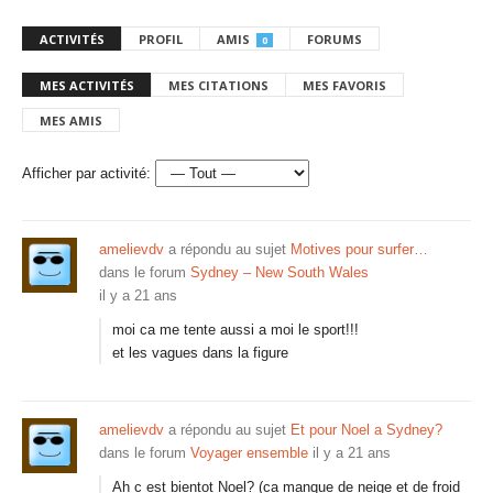
ACTIVITÉS
PROFIL
AMIS
FORUMS
0
MES ACTIVITÉS
MES CITATIONS
MES FAVORIS
MES AMIS
Afficher par activité:
amelievdv
a répondu au sujet
Motives pour surfer…
dans le forum
Sydney – New South Wales
il y a 21 ans
moi ca me tente aussi a moi le sport!!!
et les vagues dans la figure
amelievdv
a répondu au sujet
Et pour Noel a Sydney?
dans le forum
Voyager ensemble
il y a 21 ans
Ah c est bientot Noel? (ca manque de neige et de froid