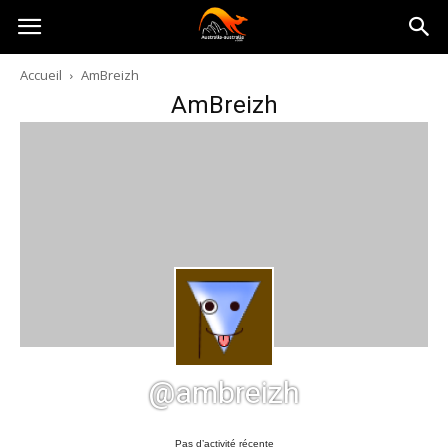
Australia-
Accueil
AmBreizh
AmBreizh
australie.com
@ambreizh
Pas d’activité récente