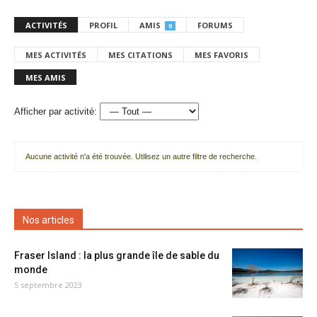
ACTIVITÉS
PROFIL
AMIS
FORUMS
0
MES ACTIVITÉS
MES CITATIONS
MES FAVORIS
MES AMIS
Afficher par activité:
Aucune activité n'a été trouvée. Utilisez un autre filtre de recherche.
Nos articles
Fraser Island : la plus grande île de sable du
monde
5 septembre 2023