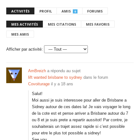
ACTIVITÉS
PROFIL
AMIS
FORUMS
0
MES ACTIVITÉS
MES CITATIONS
MES FAVORIS
MES AMIS
Afficher par activité:
AmBreizh
a répondu au sujet
lift wanted brisbane to sydney
dans le forum
Covoiturage
il y a 18 ans
Salut!
Moi aussi je suis interessee pour aller de Brisbane a
Sidney autour de ces dates la! Je vais voyager le long
de la cote est et pense arriver a Brisbane autour du 7
ou 8 et je suis prete a repartir aussitot! Par contre, je
souhaiterais un trajet assez rapide si c’est possible
pour etre le plus tot possible a sidney!
See you