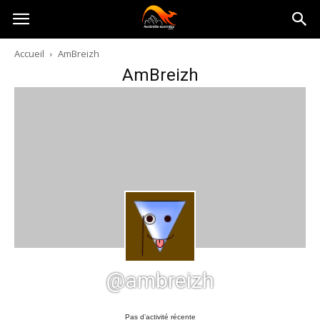
Australia-
Accueil
AmBreizh
AmBreizh
australie.com
@ambreizh
Pas d’activité récente