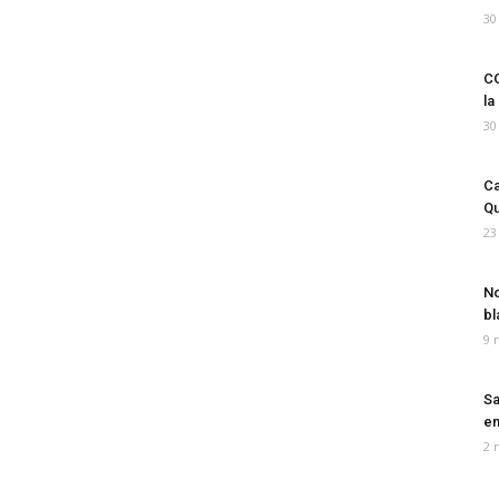
30
CO
la
30
Ca
Qu
23
No
bl
9 
Sa
em
2 