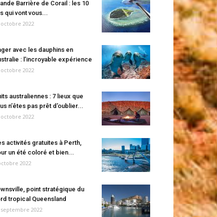
ande Barrière de Corail : les 10
es qui vont vous...
 octobre 2022
ger avec les dauphins en
stralie : l’incroyable expérience
 octobre 2022
its australiennes : 7 lieux que
us n’êtes pas prêt d’oublier...
 octobre 2022
s activités gratuites à Perth,
ur un été coloré et bien...
octobre 2022
wnsville, point stratégique du
rd tropical Queensland
 septembre 2022