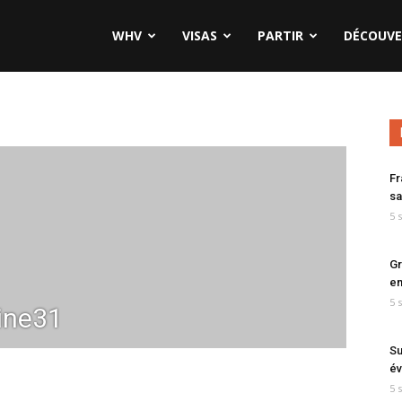
WHV
VISAS
PARTIR
DÉCOUVE
Fr
sa
5 
Gr
en
5 
ne31
Su
év
5 