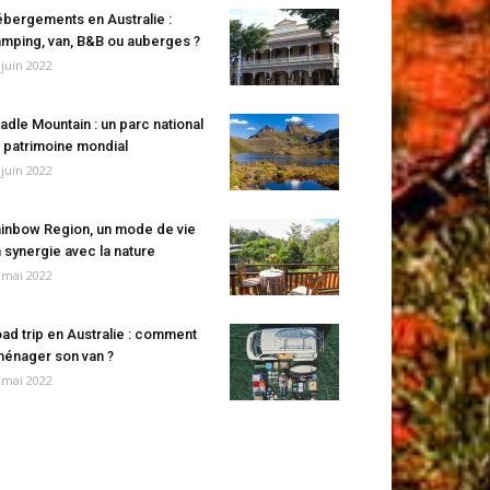
bergements en Australie :
mping, van, B&B ou auberges ?
 juin 2022
adle Mountain : un parc national
 patrimoine mondial
 juin 2022
inbow Region, un mode de vie
 synergie avec la nature
 mai 2022
ad trip en Australie : comment
énager son van ?
 mai 2022