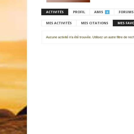
ACTIVITÉS
PROFIL
AMIS
FORUMS
0
MES ACTIVITÉS
MES CITATIONS
MES FAV
Aucune activité n'a été trouvée. Utilisez un autre filtre de re