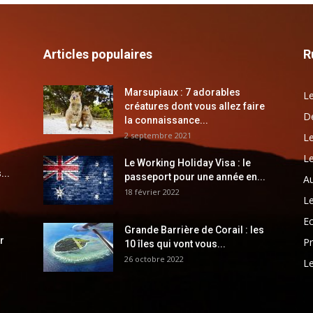
Articles populaires
R
Marsupiaux : 7 adorables
Le
créatures dont vous allez faire
Dé
la connaissance...
2 septembre 2021
Le
Le
Le Working Holiday Visa : le
...
passeport pour une année en...
Au
18 février 2022
Le
E
Grande Barrière de Corail : les
r
Pr
10 îles qui vont vous...
26 octobre 2022
Le