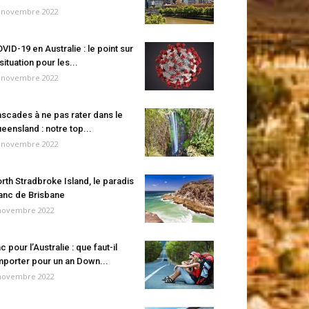
 novembre 2022
VID-19 en Australie : le point sur
 situation pour les...
 novembre 2022
scades à ne pas rater dans le
eensland : notre top...
 novembre 2022
rth Stradbroke Island, le paradis
anc de Brisbane
novembre 2022
c pour l’Australie : que faut-il
porter pour un an Down...
novembre 2022