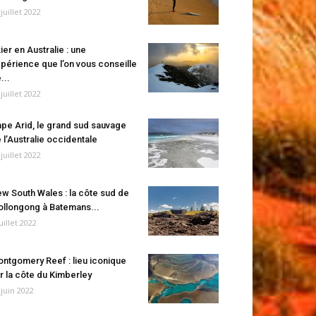
 juillet 2022
ier en Australie : une
périence que l’on vous conseille
...
 juillet 2022
pe Arid, le grand sud sauvage
 l’Australie occidentale
 juillet 2022
w South Wales : la côte sud de
llongong à Batemans...
juillet 2022
ntgomery Reef : lieu iconique
r la côte du Kimberley
 juin 2022