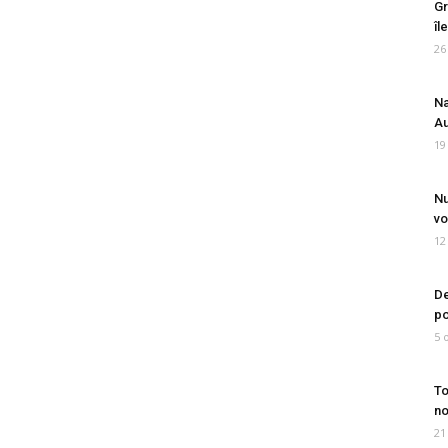
Gr
îl
26
Na
Au
19
Nu
vo
12
De
po
5 
To
no
21