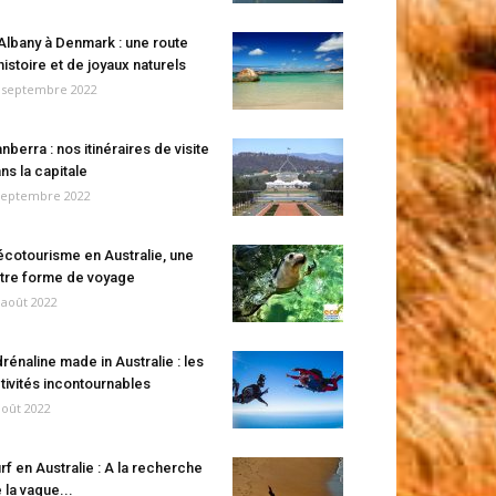
Albany à Denmark : une route
histoire et de joyaux naturels
 septembre 2022
nberra : nos itinéraires de visite
ns la capitale
septembre 2022
écotourisme en Australie, une
tre forme de voyage
 août 2022
rénaline made in Australie : les
tivités incontournables
août 2022
rf en Australie : A la recherche
 la vague...