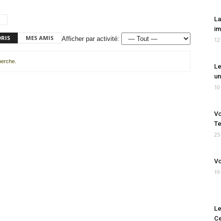
La
im
ORIS
MES AMIS
Afficher par activité:
12
cherche.
Le
un
10
Vo
Te
25
Vo
19
Le
Ce