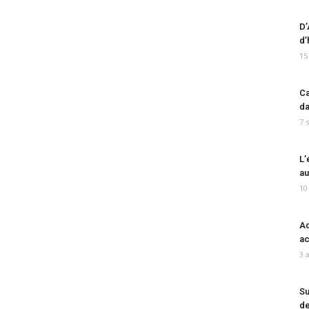
D’
d’
15
Ca
da
7 
L’
au
10
Ad
ac
3 
Su
de