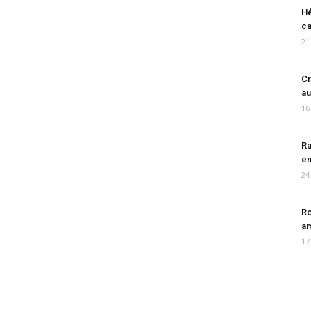
Hé
ca
21
Cr
au
16
Ra
en
24
Ro
am
17