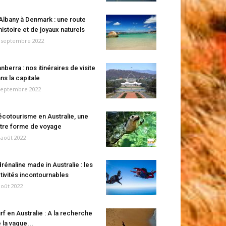
Albany à Denmark : une route
histoire et de joyaux naturels
 septembre 2022
nberra : nos itinéraires de visite
ns la capitale
septembre 2022
écotourisme en Australie, une
tre forme de voyage
 août 2022
rénaline made in Australie : les
tivités incontournables
août 2022
rf en Australie : A la recherche
 la vague...