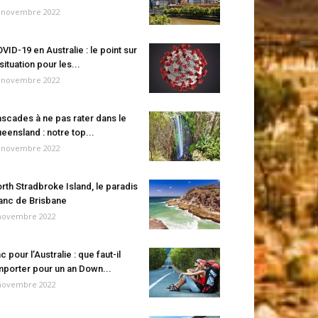
 novembre 2022
VID-19 en Australie : le point sur
 situation pour les...
 novembre 2022
scades à ne pas rater dans le
eensland : notre top...
 novembre 2022
rth Stradbroke Island, le paradis
anc de Brisbane
novembre 2022
c pour l’Australie : que faut-il
porter pour un an Down...
novembre 2022