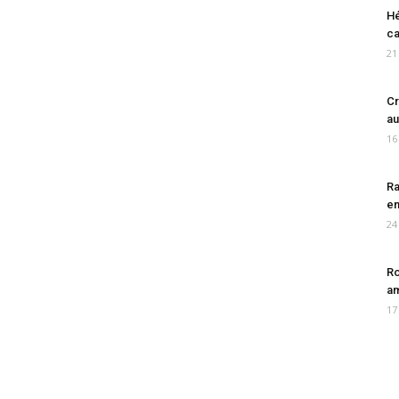
Hé
ca
21
Cr
au
16
Ra
en
24
Ro
am
17