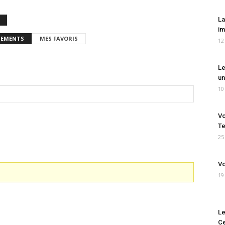
La
im
EMENTS
MES FAVORIS
12
Le
un
10
Vo
Te
25
Vo
19
Le
Ce