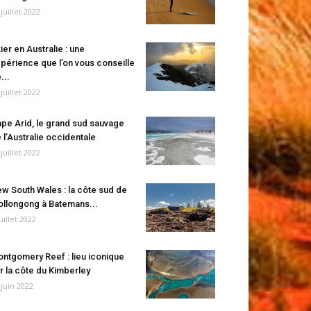
 juillet 2022
ier en Australie : une
périence que l’on vous conseille
...
 juillet 2022
pe Arid, le grand sud sauvage
 l’Australie occidentale
 juillet 2022
w South Wales : la côte sud de
llongong à Batemans...
juillet 2022
ntgomery Reef : lieu iconique
r la côte du Kimberley
 juin 2022