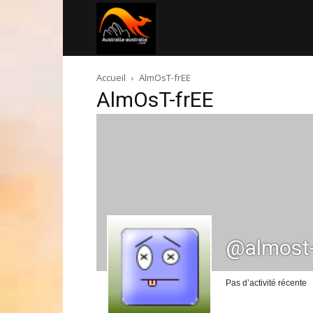
Australia-
Accueil
AlmOsT-frEE
australie.com
AlmOsT-frEE
@almost-
Pas d’activité récente