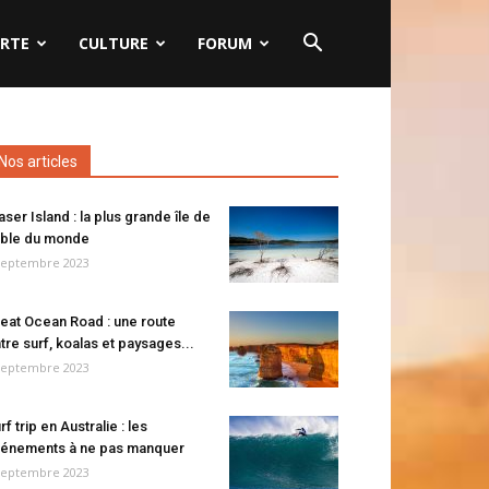
RTE
CULTURE
FORUM
Nos articles
aser Island : la plus grande île de
ble du monde
septembre 2023
eat Ocean Road : une route
tre surf, koalas et paysages...
septembre 2023
rf trip en Australie : les
énements à ne pas manquer
septembre 2023