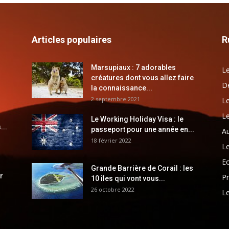
Articles populaires
R
Marsupiaux : 7 adorables
Le
créatures dont vous allez faire
Dé
la connaissance...
2 septembre 2021
Le
Le
Le Working Holiday Visa : le
...
passeport pour une année en...
Au
18 février 2022
Le
E
Grande Barrière de Corail : les
r
Pr
10 îles qui vont vous...
26 octobre 2022
Le