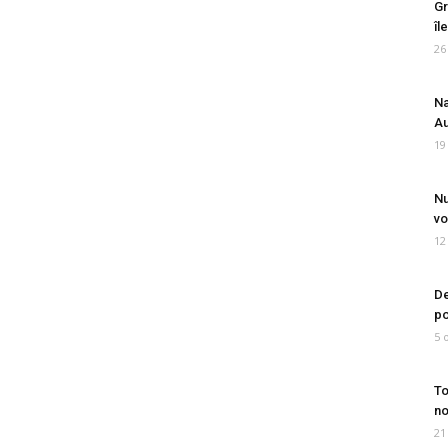
Gr
îl
26
Na
Au
19
Nu
vo
12
De
po
5 
To
no
21