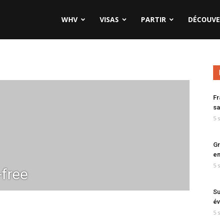
WHV
VISAS
PARTIR
DÉCOUVE
Fr
sa
5 
Gr
en
5 
free
Su
év
5 