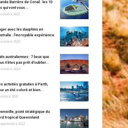
ande Barrière de Corail : les 10
es qui vont vous...
 octobre 2022
ger avec les dauphins en
stralie : l’incroyable expérience
 octobre 2022
its australiennes : 7 lieux que
us n’êtes pas prêt d’oublier...
 octobre 2022
s activités gratuites à Perth,
ur un été coloré et bien...
octobre 2022
wnsville, point stratégique du
rd tropical Queensland
 septembre 2022