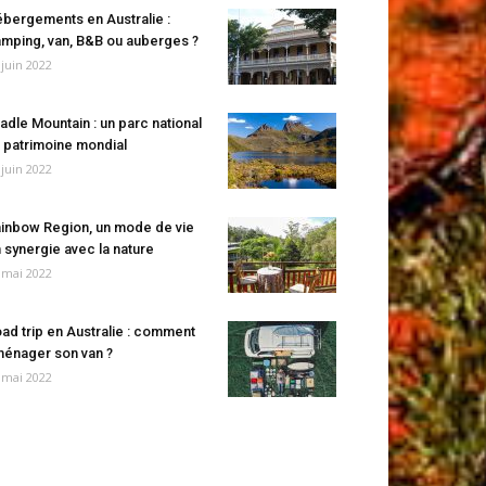
bergements en Australie :
mping, van, B&B ou auberges ?
 juin 2022
adle Mountain : un parc national
 patrimoine mondial
 juin 2022
inbow Region, un mode de vie
 synergie avec la nature
 mai 2022
ad trip en Australie : comment
énager son van ?
 mai 2022