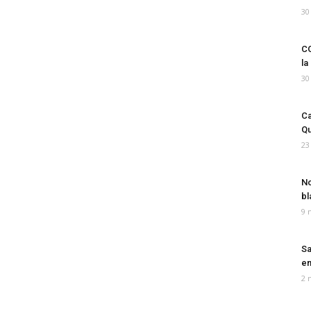
30
CO
la
30
Ca
Qu
23
No
bl
9 
Sa
em
2 