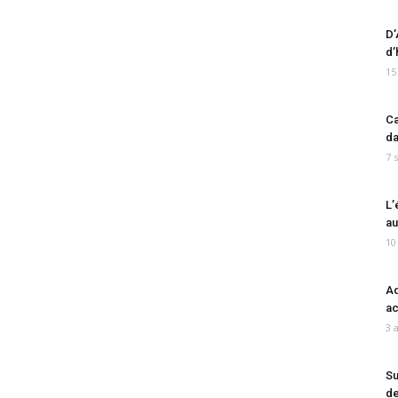
D’
d’
15
Ca
da
7 
L’
au
10
Ad
ac
3 
Su
de