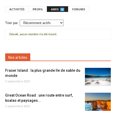
ACTIVITÉS
PROFIL
AMIS
FORUMS
0
Trier par:
Désolé, aucun membre n'a été trouvé.
Mes
amis
Nos articles
Fraser Island : la plus grande île de sable du
monde
5 septembre 2023
Great Ocean Road : une route entre surf,
koalas et paysages...
5 septembre 2023