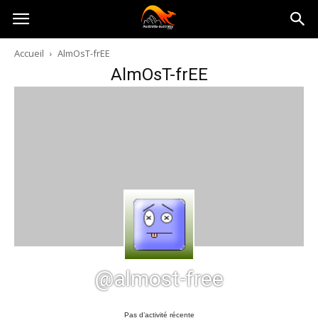
Australia-
Accueil
AlmOsT-frEE
AlmOsT-frEE
australie.com
@almost-free
Pas d’activité récente