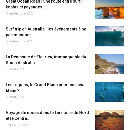
Great Ocean Road : une route entre surf,
koalas et paysages...
5 septembre 2023
Surf trip en Australie : les événements à ne
pas manquer
5 septembre 2023
La Péninsule de Fleurieu, immanquable du
South Australia
12 mai 2023
Les requins, le Grand Blanc pour une peur
bleue ?
10 mai 2023
Voyage de noces dans le Territoire du Nord
et le Centre...
25 janvier 2023