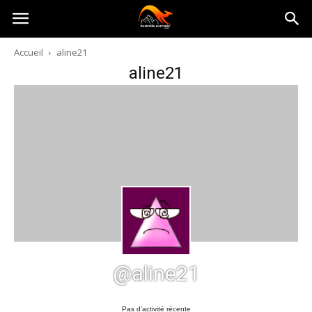
Australia-
Accueil
aline21
aline21
australie.com
@aline21
Pas d’activité récente