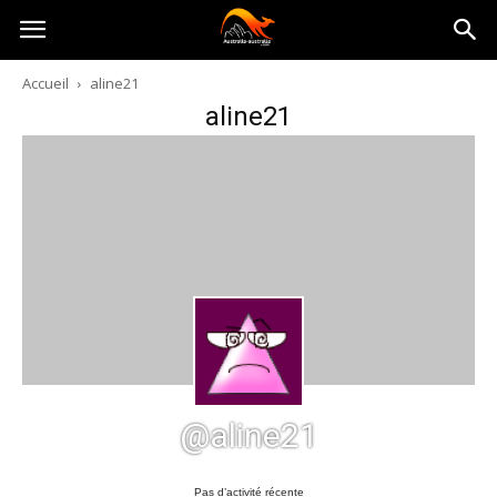
Australia-
Accueil
aline21
aline21
australie.com
@aline21
Pas d’activité récente