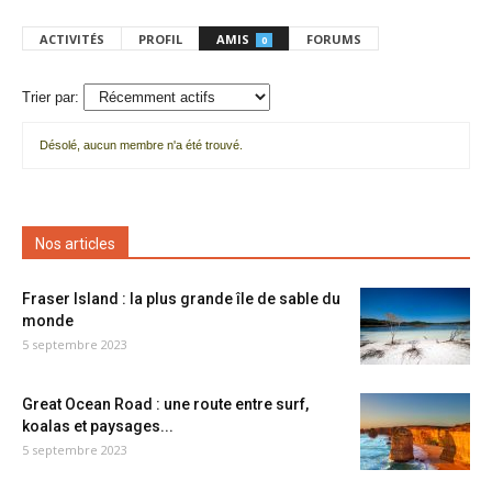
ACTIVITÉS
PROFIL
AMIS
FORUMS
0
Trier par:
Désolé, aucun membre n'a été trouvé.
Mes
amis
Nos articles
Fraser Island : la plus grande île de sable du
monde
5 septembre 2023
Great Ocean Road : une route entre surf,
koalas et paysages...
5 septembre 2023