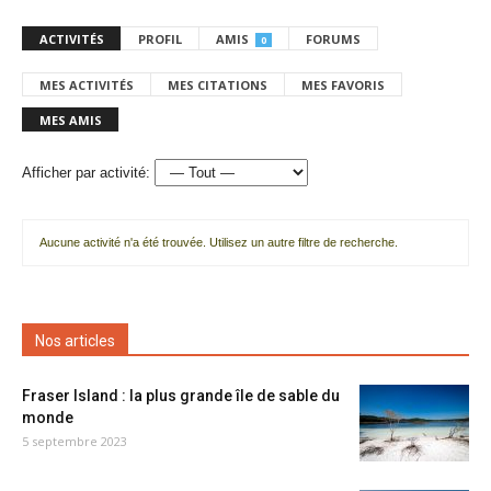
ACTIVITÉS
PROFIL
AMIS
FORUMS
0
MES ACTIVITÉS
MES CITATIONS
MES FAVORIS
MES AMIS
Afficher par activité:
Aucune activité n'a été trouvée. Utilisez un autre filtre de recherche.
Nos articles
Fraser Island : la plus grande île de sable du
monde
5 septembre 2023