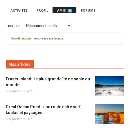
ACTIVITÉS
PROFIL
AMIS
FORUMS
0
Trier par:
Désolé, aucun membre n'a été trouvé.
Mes
amis
Nos articles
Fraser Island : la plus grande île de sable du
monde
5 septembre 2023
Great Ocean Road : une route entre surf,
koalas et paysages...
5 septembre 2023