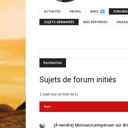
ACTIVITÉS
PROFIL
AMIS
FORUMS
0
SUJETS DÉMARRÉS
MES RÉPONSES
ENGAG
Sujets de forum initiés
1 sujet (sur un total de 1)
Sujet
[À vendre] Minivan/campervan sur Br