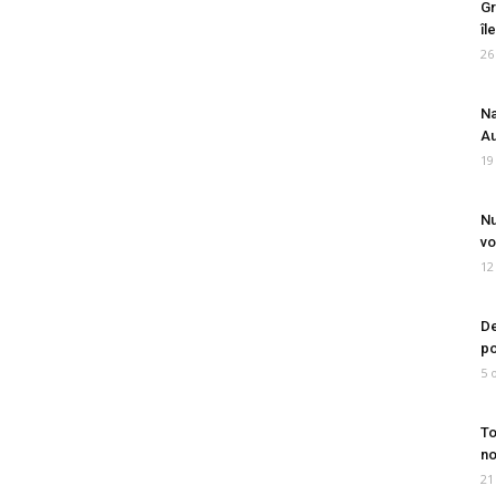
Gr
îl
26
Na
Au
19
Nu
vo
12
De
po
5 
To
no
21