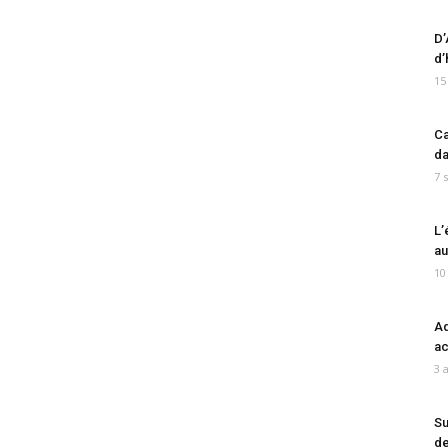
D’
d’
15
Ca
da
7 
L’
au
10
Ad
ac
3 
Su
de