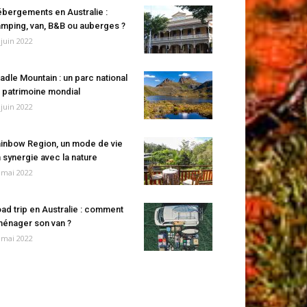
bergements en Australie :
mping, van, B&B ou auberges ?
 juin 2022
adle Mountain : un parc national
 patrimoine mondial
 juin 2022
inbow Region, un mode de vie
 synergie avec la nature
 mai 2022
ad trip en Australie : comment
énager son van ?
 mai 2022