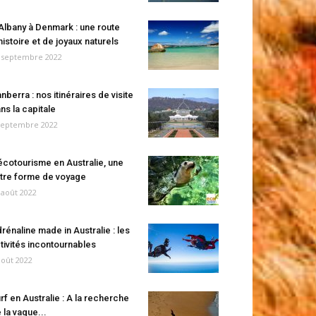
Albany à Denmark : une route
histoire et de joyaux naturels
 septembre 2022
nberra : nos itinéraires de visite
ns la capitale
septembre 2022
écotourisme en Australie, une
tre forme de voyage
 août 2022
rénaline made in Australie : les
tivités incontournables
août 2022
rf en Australie : A la recherche
 la vague...