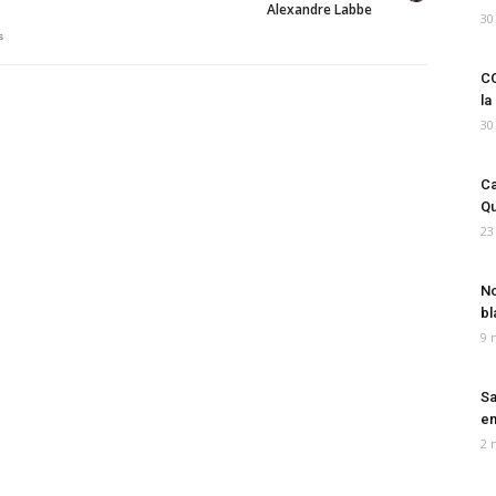
Alexandre Labbe
30
s
CO
la
30
Ca
Qu
23
No
bl
9 
Sa
em
2 