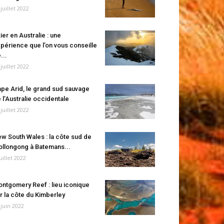
 juillet 2022
ier en Australie : une
périence que l’on vous conseille
...
 juillet 2022
pe Arid, le grand sud sauvage
 l’Australie occidentale
 juillet 2022
w South Wales : la côte sud de
llongong à Batemans...
juillet 2022
ntgomery Reef : lieu iconique
r la côte du Kimberley
 juin 2022