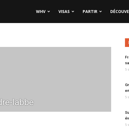
WHV
VISAS
PARTIR
DÉCOUVE
Fr
sa
5 
Gr
en
5 
re-labbe
Su
év
5 