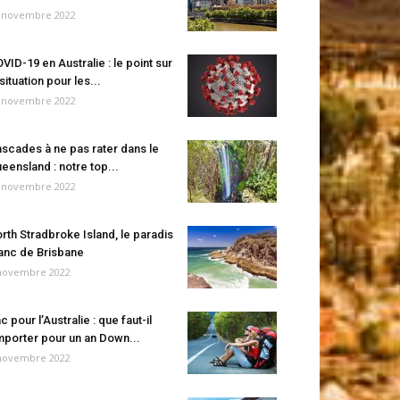
 novembre 2022
VID-19 en Australie : le point sur
 situation pour les...
 novembre 2022
scades à ne pas rater dans le
eensland : notre top...
 novembre 2022
rth Stradbroke Island, le paradis
anc de Brisbane
novembre 2022
c pour l’Australie : que faut-il
porter pour un an Down...
novembre 2022