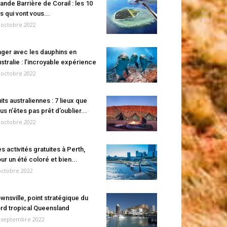
ande Barrière de Corail : les 10
es qui vont vous...
 octobre 2022
ger avec les dauphins en
stralie : l’incroyable expérience
 octobre 2022
its australiennes : 7 lieux que
us n’êtes pas prêt d’oublier...
 octobre 2022
s activités gratuites à Perth,
ur un été coloré et bien...
octobre 2022
wnsville, point stratégique du
rd tropical Queensland
 septembre 2022