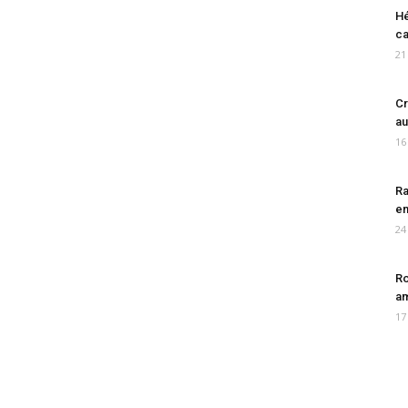
Hé
ca
21
Cr
au
16
Ra
en
24
Ro
am
17