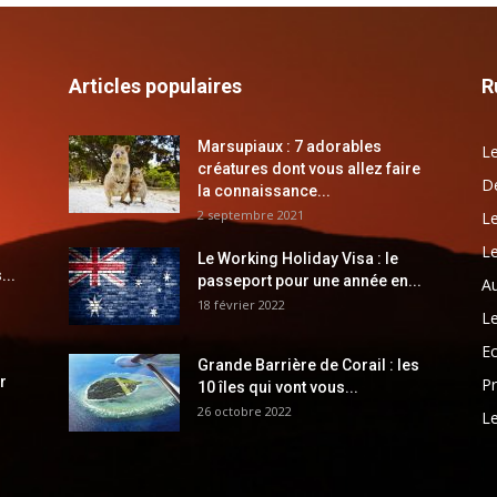
Articles populaires
R
Marsupiaux : 7 adorables
Le
créatures dont vous allez faire
Dé
la connaissance...
2 septembre 2021
Le
Le
Le Working Holiday Visa : le
...
passeport pour une année en...
Au
18 février 2022
Le
E
Grande Barrière de Corail : les
r
Pr
10 îles qui vont vous...
26 octobre 2022
Le