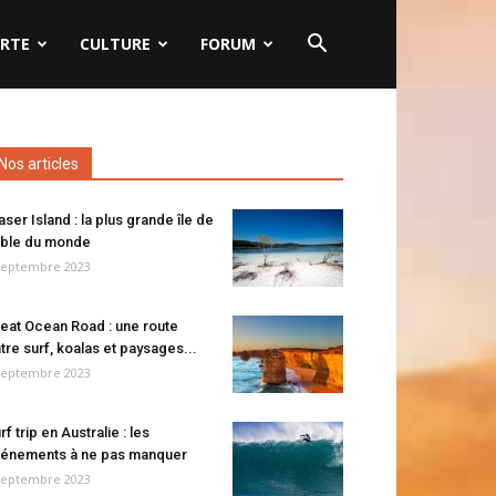
RTE
CULTURE
FORUM
Nos articles
aser Island : la plus grande île de
ble du monde
septembre 2023
eat Ocean Road : une route
tre surf, koalas et paysages...
septembre 2023
rf trip en Australie : les
énements à ne pas manquer
septembre 2023