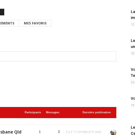
La
im
EMENTS
MES FAVORIS
12
Le
un
10
Vo
Te
25
Vo
19
Participants
Messages
Dernière publication
Le
isbane Qld
il y a 11 années et 6 mois
1
3
Ce