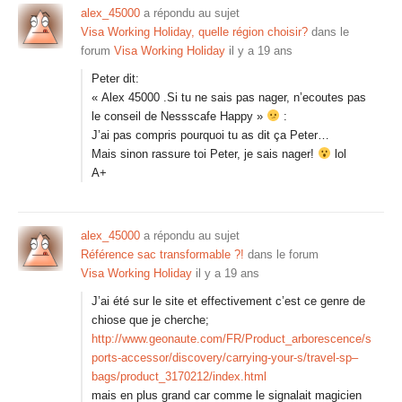
alex_45000
a répondu au sujet
Visa Working Holiday, quelle région choisir?
dans le
forum
Visa Working Holiday
il y a 19 ans
Peter dit:
« Alex 45000 .Si tu ne sais pas nager, n’ecoutes pas
le conseil de Nessscafe Happy »
:
J’ai pas compris pourquoi tu as dit ça Peter…
Mais sinon rassure toi Peter, je sais nager!
lol
A+
alex_45000
a répondu au sujet
Référence sac transformable ?!
dans le forum
Visa Working Holiday
il y a 19 ans
J’ai été sur le site et effectivement c’est ce genre de
chiose que je cherche;
http://www.geonaute.com/FR/Product_arborescence/s
ports-accessor/discovery/carrying-your-s/travel-sp–
bags/product_3170212/index.html
mais en plus grand car comme le signalait magicien