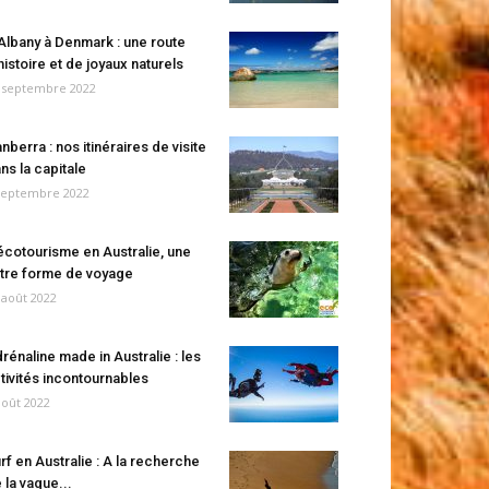
Albany à Denmark : une route
histoire et de joyaux naturels
 septembre 2022
nberra : nos itinéraires de visite
ns la capitale
septembre 2022
écotourisme en Australie, une
tre forme de voyage
 août 2022
rénaline made in Australie : les
tivités incontournables
août 2022
rf en Australie : A la recherche
 la vague...