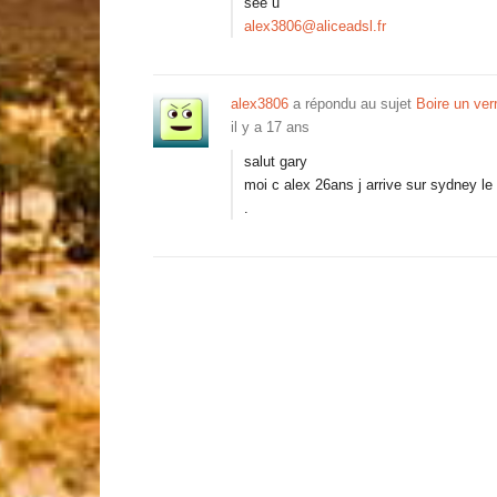
see u
alex3806@aliceadsl.fr
alex3806
a répondu au sujet
Boire un ver
il y a 17 ans
salut gary
moi c alex 26ans j arrive sur sydney le 6
.