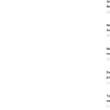
Gr
îl
26
Na
Au
19
Nu
vo
12
De
po
5 
To
no
21