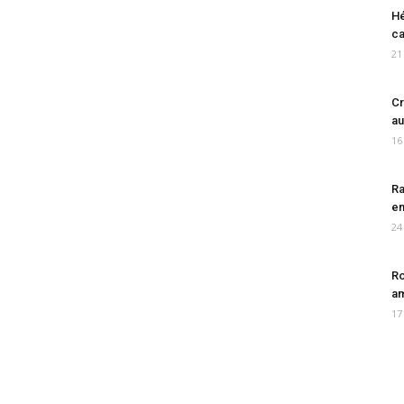
Hé
ca
21
Cr
au
16
Ra
en
24
Ro
am
17