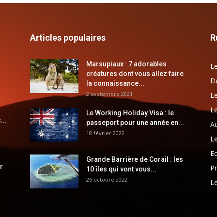
Articles populaires
R
Marsupiaux : 7 adorables
Le
créatures dont vous allez faire
Dé
la connaissance...
2 septembre 2021
Le
Le
Le Working Holiday Visa : le
...
passeport pour une année en...
Au
18 février 2022
Le
E
Grande Barrière de Corail : les
r
Pr
10 îles qui vont vous...
26 octobre 2022
Le