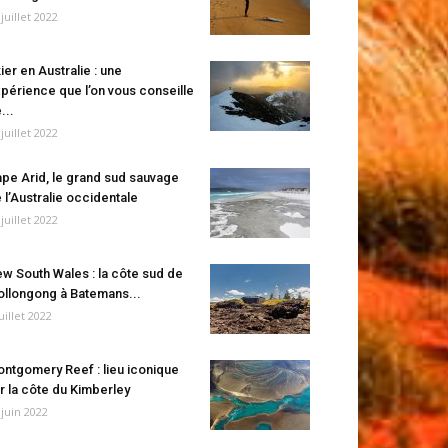
 juillet 2022
ier en Australie : une
périence que l’on vous conseille
...
 juillet 2022
pe Arid, le grand sud sauvage
 l’Australie occidentale
 juillet 2022
w South Wales : la côte sud de
llongong à Batemans...
juillet 2022
ntgomery Reef : lieu iconique
r la côte du Kimberley
 juin 2022