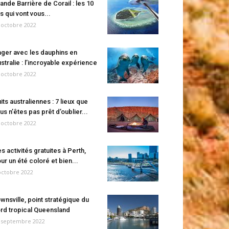
ande Barrière de Corail : les 10
es qui vont vous...
 octobre 2022
ger avec les dauphins en
stralie : l’incroyable expérience
 octobre 2022
its australiennes : 7 lieux que
us n’êtes pas prêt d’oublier...
 octobre 2022
s activités gratuites à Perth,
ur un été coloré et bien...
octobre 2022
wnsville, point stratégique du
rd tropical Queensland
 septembre 2022