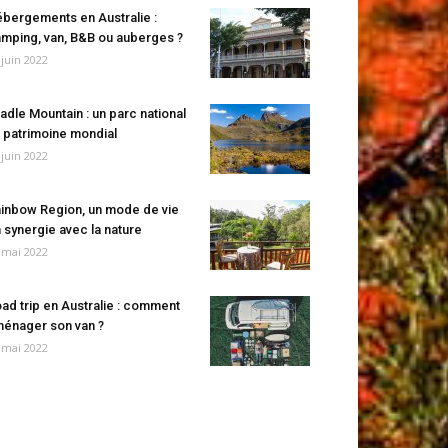
bergements en Australie :
mping, van, B&B ou auberges ?
 juin 2022
adle Mountain : un parc national
 patrimoine mondial
 juin 2022
inbow Region, un mode de vie
 synergie avec la nature
 mai 2022
ad trip en Australie : comment
énager son van ?
 mai 2022