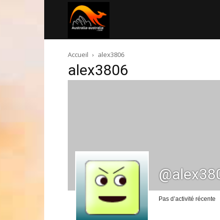
Australia-
Accueil
alex3806
australie.com
alex3806
@alex38
Pas d’activité récente