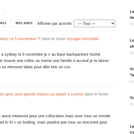
La
im
ORIS
MES AMIS
Afficher par activité:
12
ydney ce 5 novrembre ?!
dans le forum
Voyager ensemble
Le
un
10
ive a sydney le 6 novembre je v au base backpackers hostel
de trouver une colloc ou meme une famille d acceuil je te laisse
se retrouver labas pour aller boir un cou
Vo
Te
25
es gens pour grande maison ou appart a sydney
dans le forum
Vo
19
uis aussi interessé pour une collocation mais avec tous se monde
rt ki fo c un bulding .mais pourkoi pas tous se rencontré pour
Le
Ce