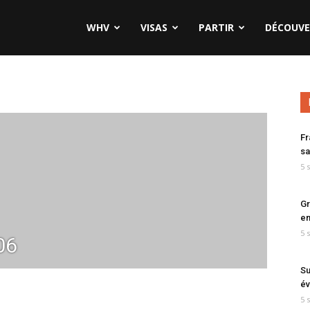
WHV
VISAS
PARTIR
DÉCOUVE
Fr
sa
5 
Gr
en
5 
06
Su
év
5 