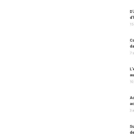
D’
d’
15
Ca
da
7 
L’
au
10
Ad
ac
3 
Su
de