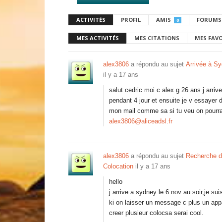
ACTIVITÉS
PROFIL
AMIS
FORUMS
0
MES ACTIVITÉS
MES CITATIONS
MES FAV
alex3806
a répondu au sujet
Arrivée à S
il y a 17 ans
salut cedric moi c alex g 26 ans j arr
pendant 4 jour et ensuite je v essayer 
mon mail comme sa si tu veu on pourra 
alex3806@aliceadsl.fr
alex3806
a répondu au sujet
Recherche d
Colocation
il y a 17 ans
hello
j arrive a sydney le 6 nov au soir,je s
ki on laisser un message c plus un appa
creer plusieur colocsa serai cool.