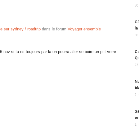
30
CO
la
re sur sydney / roadtrip
dans le forum
Voyager ensemble
30
 nov si tu es toujours par la on pourra aller se boire un ptit verre
Ca
Qu
23
No
bl
9 
Sa
em
2 