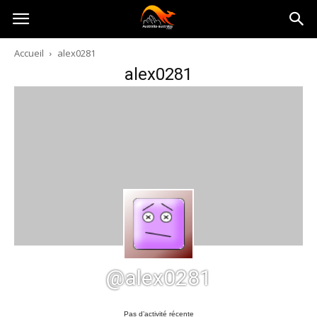
Australia-
Accueil
alex0281
alex0281
australie.com
@alex0281
Pas d’activité récente