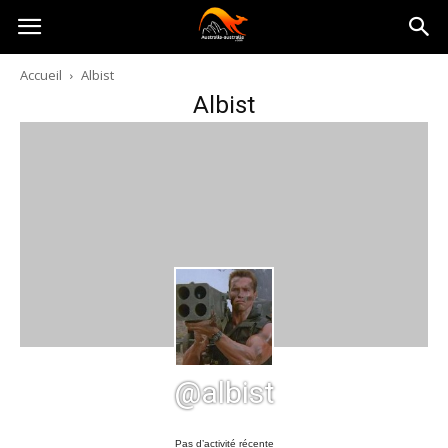
Australia-
Accueil
Albist
Albist
australie.com
@albist
Pas d’activité récente