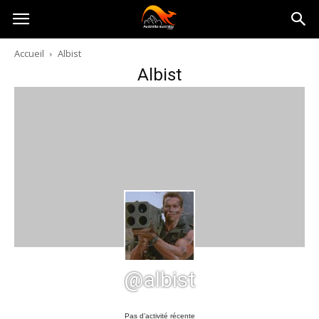
Australia-
Accueil
Albist
Albist
australie.com
@albist
Pas d’activité récente