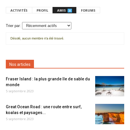
ACTIVITÉS
PROFIL
AMIS
FORUMS
0
Trier par:
Désolé, aucun membre n'a été trouvé.
Mes
amis
Nos articles
Fraser Island : la plus grande île de sable du
monde
5 septembre 2023
Great Ocean Road : une route entre surf,
koalas et paysages...
5 septembre 2023