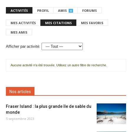
ACTIVITÉS
PROFIL
AMIS
FORUMS
0
MES ACTIVITÉS
MES CITATIONS
MES FAVORIS
MES AMIS
Afficher par activité:
Aucune activité n'a été trouvée. Utilisez un autre filtre de recherche.
Nos articles
Fraser Island : la plus grande île de sable du
monde
5 septembre 2023