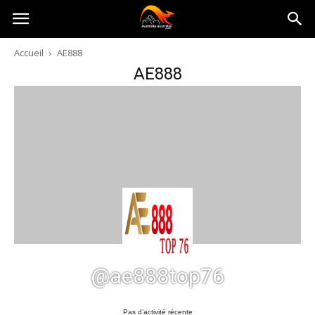
Australia-
Accueil
AE888
AE888
australie.com
@ae888top76
Pas d’activité récente