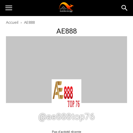
Australia-
Accueil
AE888
AE888
australie.com
@ae888top76
Pas d’activité récente