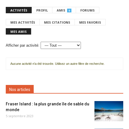
ACTIVITÉS
PROFIL
AMIS
FORUMS
0
MES ACTIVITÉS
MES CITATIONS
MES FAVORIS
MES AMIS
Afficher par activité:
Aucune activité n'a été trouvée. Utilisez un autre filtre de recherche.
Nos articles
Fraser Island : la plus grande île de sable du
monde
5 septembre 2023