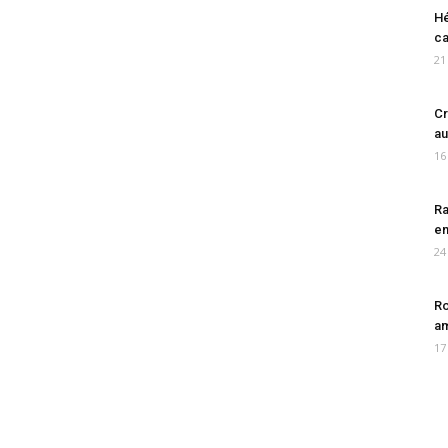
Hé
ca
21
Cr
au
16
Ra
en
24
Ro
am
17