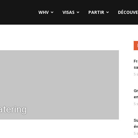
WHV
VISAS
PARTIR
DÉCOUVE
Fr
sa
5 
Gr
en
5 
tering
Su
év
5 