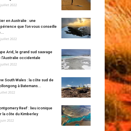
 juillet 2022
ier en Australie : une
périence que l’on vous conseille
...
 juillet 2022
pe Arid, le grand sud sauvage
 l’Australie occidentale
 juillet 2022
w South Wales : la côte sud de
llongong à Batemans...
juillet 2022
ntgomery Reef : lieu iconique
r la côte du Kimberley
 juin 2022