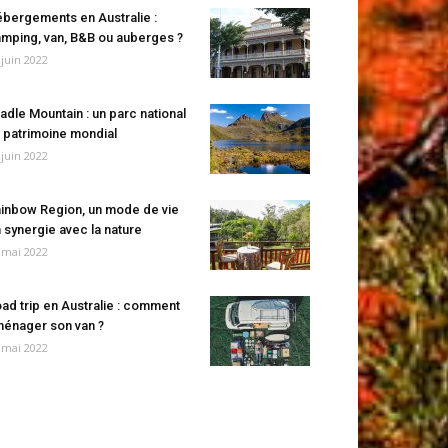
bergements en Australie :
mping, van, B&B ou auberges ?
 juin 2022
adle Mountain : un parc national
 patrimoine mondial
 juin 2022
inbow Region, un mode de vie
 synergie avec la nature
 mai 2022
ad trip en Australie : comment
énager son van ?
 mai 2022