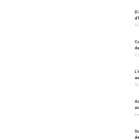
D’
d’
15
Ca
da
7 
L’
au
10
Ad
ac
3 
Su
de