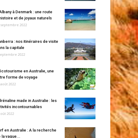
Albany à Denmark : une route
histoire et de joyaux naturels
 septembre 2022
nberra : nos itinéraires de visite
ns la capitale
septembre 2022
écotourisme en Australie, une
tre forme de voyage
 août 2022
rénaline made in Australie : les
tivités incontournables
août 2022
rf en Australie : A la recherche
 la vague...