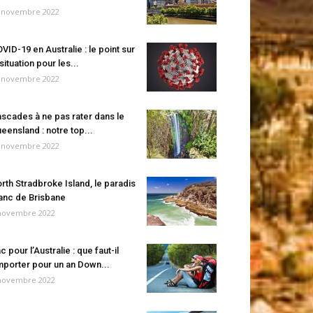
 novembre 2022
VID-19 en Australie : le point sur
 situation pour les...
 novembre 2022
scades à ne pas rater dans le
eensland : notre top...
 novembre 2022
rth Stradbroke Island, le paradis
anc de Brisbane
novembre 2022
c pour l’Australie : que faut-il
porter pour un an Down...
novembre 2022