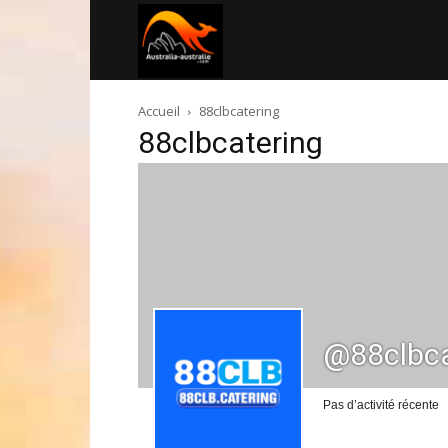
Australia-
Accueil
88clbcatering
australie.com
88clbcatering
@88clbca
Pas d’activité récente