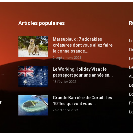
Articles populaires
R
Marsupiaux : 7 adorables
Le
créatures dont vous allez faire
Dé
la connaissance...
2 septembre 2021
Le
Le
Le Working Holiday Visa : le
...
passeport pour une année en...
Au
18 février 2022
Le
E
Grande Barrière de Corail : les
r
Pr
10 îles qui vont vous...
26 octobre 2022
Le