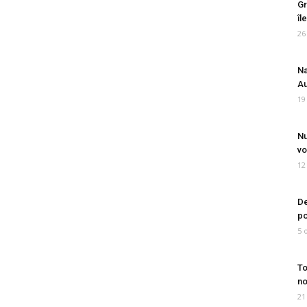
Gr
îl
26
Na
Au
19
Nu
vo
12
De
po
5 
To
no
21