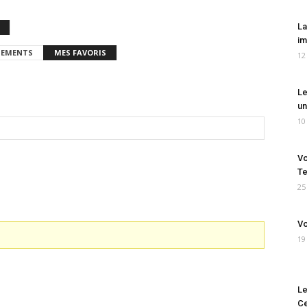
La
im
EMENTS
MES FAVORIS
12
Le
un
10
Vo
Te
25
Vo
19
Le
Ce