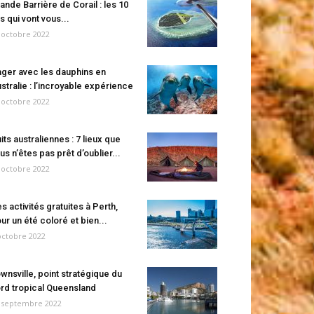
ande Barrière de Corail : les 10
es qui vont vous...
 octobre 2022
ger avec les dauphins en
stralie : l’incroyable expérience
 octobre 2022
its australiennes : 7 lieux que
us n’êtes pas prêt d’oublier...
 octobre 2022
s activités gratuites à Perth,
ur un été coloré et bien...
octobre 2022
wnsville, point stratégique du
rd tropical Queensland
 septembre 2022