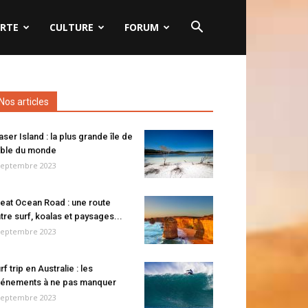
RTE
CULTURE
FORUM
Nos articles
aser Island : la plus grande île de
ble du monde
septembre 2023
eat Ocean Road : une route
tre surf, koalas et paysages...
septembre 2023
rf trip en Australie : les
énements à ne pas manquer
septembre 2023