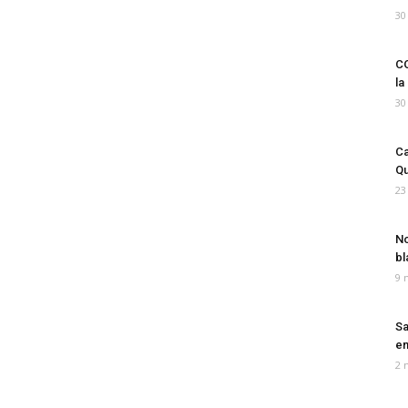
30
CO
la
30
Ca
Qu
23
No
bl
9 
Sa
em
2 