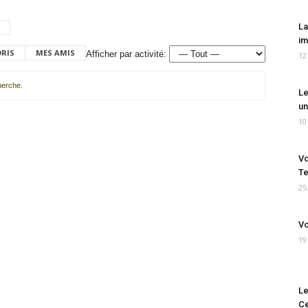
La
im
ORIS
MES AMIS
Afficher par activité:
12
cherche.
Le
un
10
Vo
Te
25
Vo
19
Le
Ce