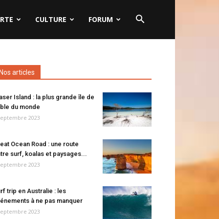
RTE
CULTURE
FORUM
Nos articles
aser Island : la plus grande île de
ble du monde
septembre 2023
eat Ocean Road : une route
tre surf, koalas et paysages...
septembre 2023
rf trip en Australie : les
énements à ne pas manquer
septembre 2023