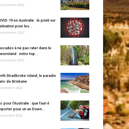
 novembre 2022
VID-19 en Australie : le point sur
 situation pour les...
 novembre 2022
scades à ne pas rater dans le
eensland : notre top...
 novembre 2022
rth Stradbroke Island, le paradis
anc de Brisbane
novembre 2022
c pour l’Australie : que faut-il
porter pour un an Down...
novembre 2022