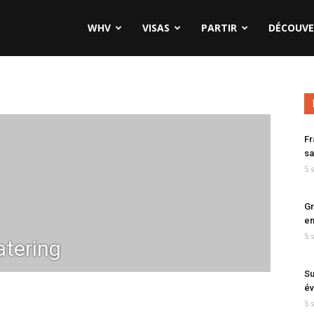
WHV
VISAS
PARTIR
DÉCOUVE
Fr
sa
5 
Gr
en
5 
tering
Su
év
5 