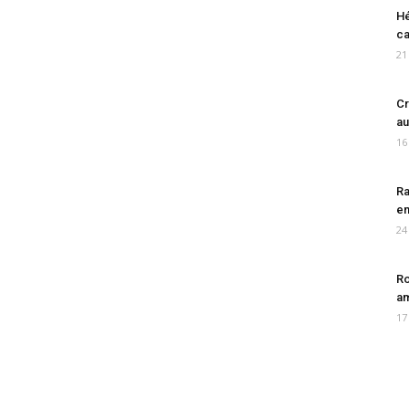
Hé
ca
21
Cr
au
16
Ra
en
24
Ro
am
17