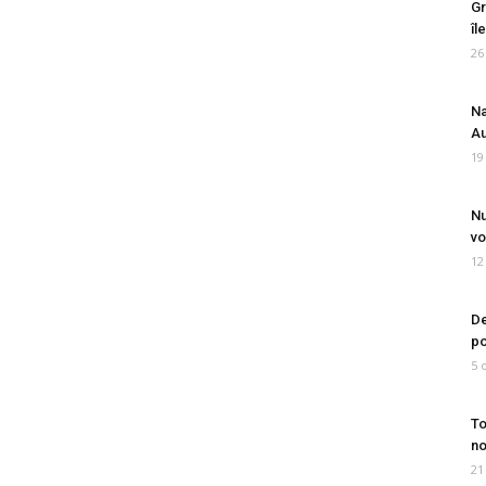
Gr
îl
26
Na
Au
19
Nu
vo
12
De
po
5 
To
no
21