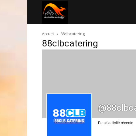
Australia-
Accueil
88clbcatering
australie.com
88clbcatering
@88clbca
Pas d’activité récente