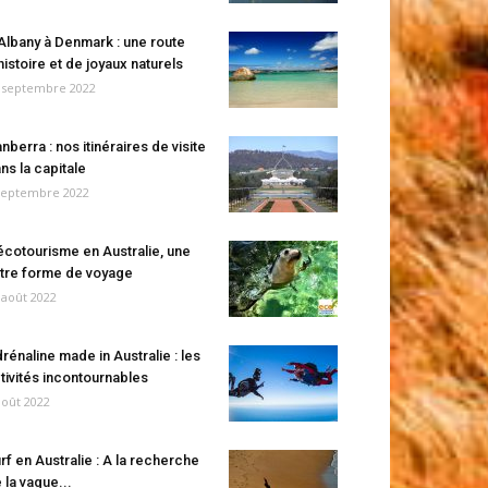
Albany à Denmark : une route
histoire et de joyaux naturels
 septembre 2022
nberra : nos itinéraires de visite
ns la capitale
septembre 2022
écotourisme en Australie, une
tre forme de voyage
 août 2022
rénaline made in Australie : les
tivités incontournables
août 2022
rf en Australie : A la recherche
 la vague...