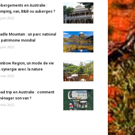
bergements en Australie :
mping, van, B&B ou auberges ?
 juin 2022
adle Mountain : un parc national
 patrimoine mondial
 juin 2022
inbow Region, un mode de vie
 synergie avec la nature
 mai 2022
ad trip en Australie : comment
énager son van ?
 mai 2022