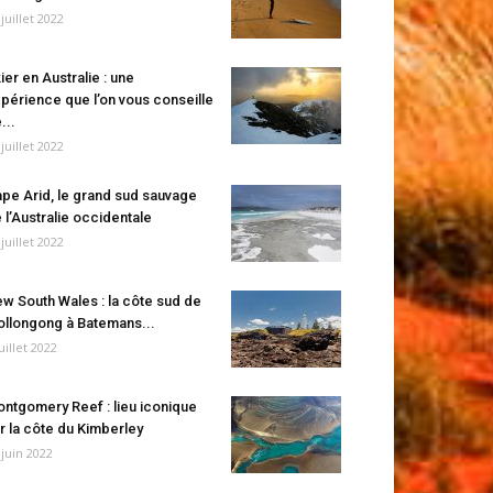
 juillet 2022
ier en Australie : une
périence que l’on vous conseille
...
 juillet 2022
pe Arid, le grand sud sauvage
 l’Australie occidentale
 juillet 2022
w South Wales : la côte sud de
llongong à Batemans...
juillet 2022
ntgomery Reef : lieu iconique
r la côte du Kimberley
 juin 2022