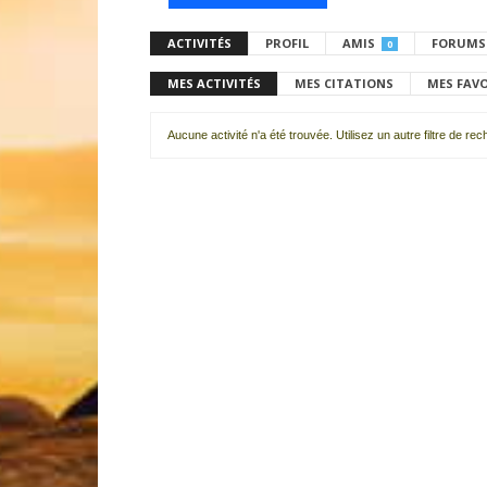
ACTIVITÉS
PROFIL
AMIS
FORUMS
0
MES ACTIVITÉS
MES CITATIONS
MES FAV
Aucune activité n'a été trouvée. Utilisez un autre filtre de re