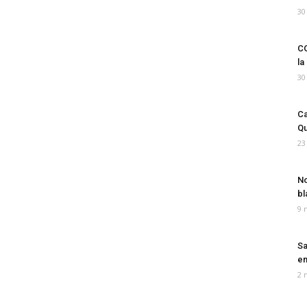
30
CO
la
30
Ca
Qu
23
No
bl
9 
Sa
em
2 