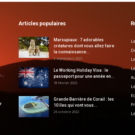
Articles populaires
R
Marsupiaux : 7 adorables
Le
créatures dont vous allez faire
Dé
la connaissance...
2 septembre 2021
Le
Le
Le Working Holiday Visa : le
...
passeport pour une année en...
Au
18 février 2022
Le
E
Grande Barrière de Corail : les
r
Pr
10 îles qui vont vous...
26 octobre 2022
Le