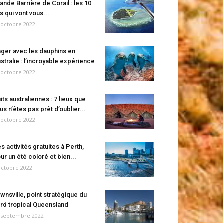
ande Barrière de Corail : les 10
es qui vont vous...
 octobre 2022
ger avec les dauphins en
stralie : l’incroyable expérience
 octobre 2022
its australiennes : 7 lieux que
us n’êtes pas prêt d’oublier...
 octobre 2022
s activités gratuites à Perth,
ur un été coloré et bien...
octobre 2022
wnsville, point stratégique du
rd tropical Queensland
 septembre 2022