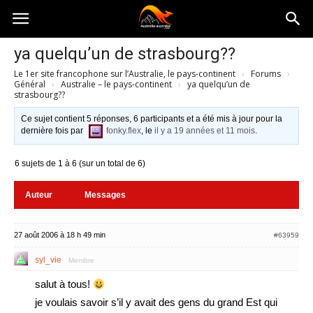
Australia-
ya quelqu’un de strasbourg??
Le 1er site francophone sur l’Australie, le pays-continent
›
Forums
›
australie.com
Général
›
Australie – le pays-continent
›
ya quelqu’un de
strasbourg??
Ce sujet contient 5 réponses, 6 participants et a été mis à jour pour la
dernière fois par
fonky.flex
, le
il y a 19 années et 11 mois
.
6 sujets de 1 à 6 (sur un total de 6)
Auteur
Messages
27 août 2006 à 18 h 49 min
#63959
syl_vie
Membre
salut à tous!
je voulais savoir s’il y avait des gens du grand Est qui