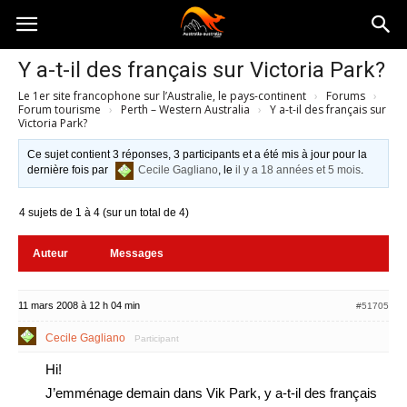
Australia-
Y a-t-il des français sur Victoria Park?
Le 1er site francophone sur l’Australie, le pays-continent
›
Forums
›
australie.com
Forum tourisme
›
Perth – Western Australia
›
Y a-t-il des français sur
Victoria Park?
Ce sujet contient 3 réponses, 3 participants et a été mis à jour pour la
dernière fois par
Cecile Gagliano
, le
il y a 18 années et 5 mois
.
4 sujets de 1 à 4 (sur un total de 4)
Auteur
Messages
11 mars 2008 à 12 h 04 min
#51705
Cecile Gagliano
Participant
Hi!
J’emménage demain dans Vik Park, y a-t-il des français