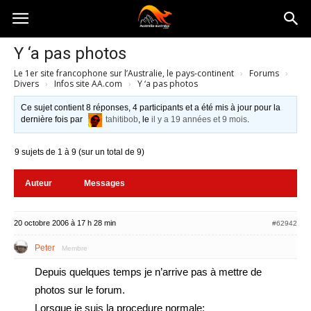
Australia-
Y ‘a pas photos
Le 1er site francophone sur l’Australie, le pays-continent
›
Forums
›
australie.com
Divers
›
Infos site AA.com
›
Y ‘a pas photos
Ce sujet contient 8 réponses, 4 participants et a été mis à jour pour la
dernière fois par
tahitibob
, le
il y a 19 années et 9 mois
.
9 sujets de 1 à 9 (sur un total de 9)
Auteur
Messages
20 octobre 2006 à 17 h 28 min
#62942
Peter
Membre
Depuis quelques temps je n’arrive pas à mettre de
photos sur le forum.
Lorsque je suis la procedure normale: