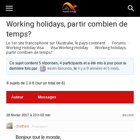
Australia-
Working holidays, partir combien de
temps?
australie.com
Le 1er site francophone sur l’Australie, le pays-continent
›
Forums
›
Working Holiday Visa
›
Visa Working Holiday
›
Working holidays,
partir combien de temps?
Ce sujet contient 5 réponses, 4 participants et a été mis à jour pour la
dernière fois par
kevin-tanunda
, le
il y a 9 années et 5 mois
.
6 sujets de 1 à 6 (sur un total de 6)
Auteur
Messages
28 février 2017 à 23 h 02 min
#91306
chxtheo
Participant
Bonjour tout le monde,